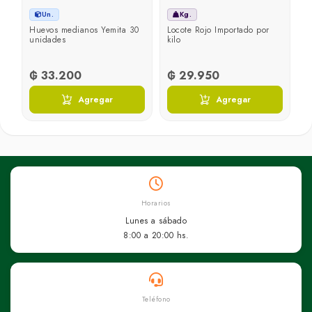
Un.
Kg.
Huevos medianos Yemita 30
Locote Rojo Importado por
J
unidades
kilo
p
₲ 33.200
₲ 29.950
₲
Agregar
Agregar
Horarios
Lunes a sábado
8:00 a 20:00 hs.
Teléfono