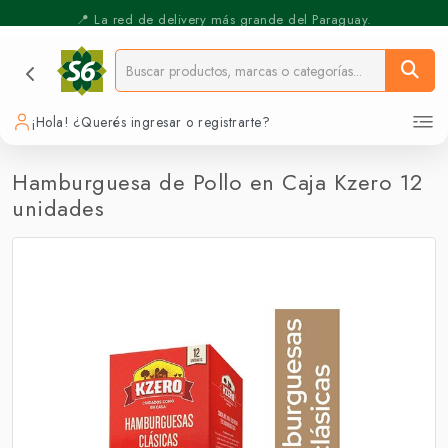
⚡️ Pickup Express - Retirás en 30 min.
📍 La red de delivery más grande del Paraguay.
¡Hola! ¿Querés ingresar o registrarte?
Hamburguesa de Pollo en Caja Kzero 12
unidades