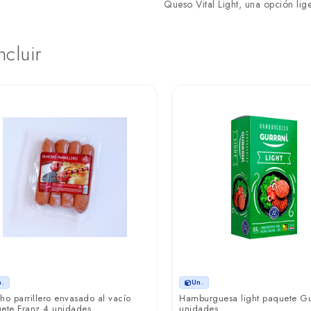
Queso Vital Light, una opción lige
ncluir
n.
Un.
ho parrillero envasado al vacío
Hamburguesa light paquete Gu
ete Franz 4 unidades
unidades