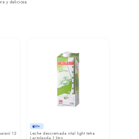
ra y deliciosa.
Un.
Yoghurt vit
140 ml
₲ 2.50
Un.
araní 12
Leche descremada vital light tetra
Lactolanda 1 litro