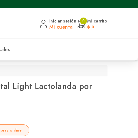
iniciar sesión
Mi carrito
0
Mi cuenta
₲ 0
sales
al Light Lactolanda por
pras online