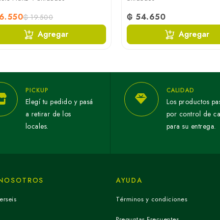
6.550
₲ 54.650
₲ 19.500
Agregar
Agregar
PICKUP
CALIDAD
Elegí tu pedido y pasá
Los productos pa
a retirar de los
por control de c
locales.
para su entrega.
 NOSOTROS
AYUDA
erseis
Términos y condiciones
Preguntas Frecuentes