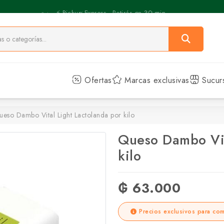
⚡️ Pickup Express - Retirás en 30 min.
Ofertas
Marcas exclusivas
Sucur
eso Dambo Vital Light Lactolanda por kilo
Queso Dambo Vit
kilo
₲ 63.000
Precios exclusivos para com