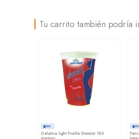
Tu carrito también podría i
Un.
U
do Al Vacío
Gelatina light frutilla Dietalat 180
Panc
gramos
paqu