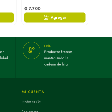
₲ 7.700
Agregar
FRÍO
san
Productos frescos,
alidad
manteniendo la
cadena de frío.
MI CUENTA
Iniciar sesión
Registrarse