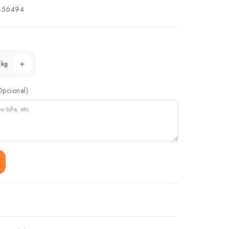
56494
kg
Opcional)