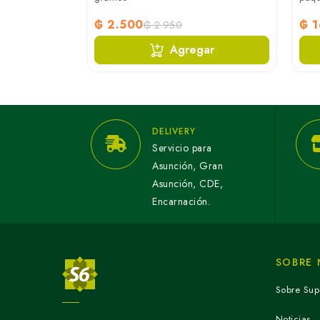
₲ 2.500
₲ 1
0
₲ 2.950
ar
Agregar
DELIVERY
Servicio para
Asunción, Gran
Asunción, CDE,
Encarnación.
SOBRE
Sobre Sup
Noticias