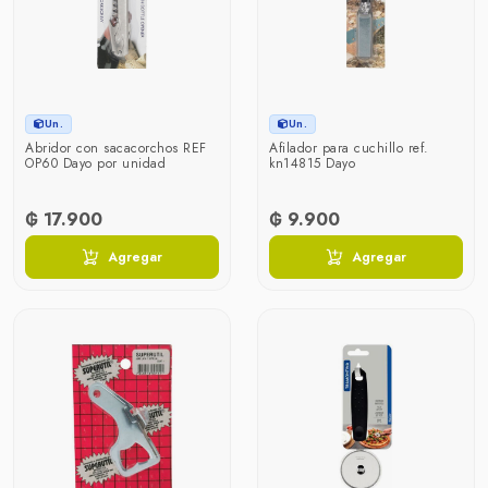
Un.
Un.
Abridor con sacacorchos REF
Afilador para cuchillo ref.
OP60 Dayo por unidad
kn14815 Dayo
₲ 17.900
₲ 9.900
Agregar
Agregar