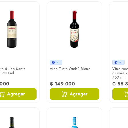
Un.
Un.
nto dulce Santa
Vino Tinto Ombú Blend
Vino ros
a 750 ml
dilema 7
750 ml
.000
₲ 149.000
₲ 55.
Agregar
Agregar