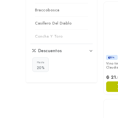
Braccobosca
Casillero Del Diablo
Concha Y Toro
Cordero Con Piel De Lobo
Descuentos
Un.
CousiÑo Macul
Hasta
Vino ti
Claudi
20%
Dada
₲ 21
Dilema
Don Valentin
Felipe Rutini