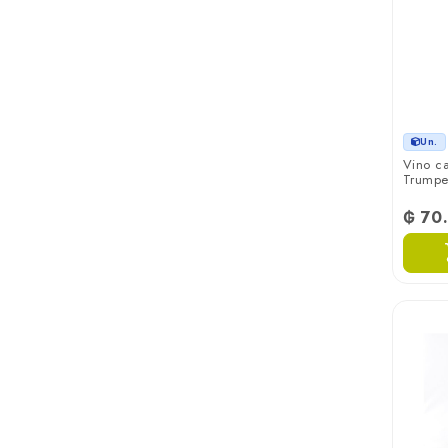
Finca
Finca La Linda
Finca Las Moras
Un.
Vino c
Trumpe
Finca Natalina
₲ 70
Gato Negro
Gran Tarapaca
La Linda
La Mascota
Las Moras