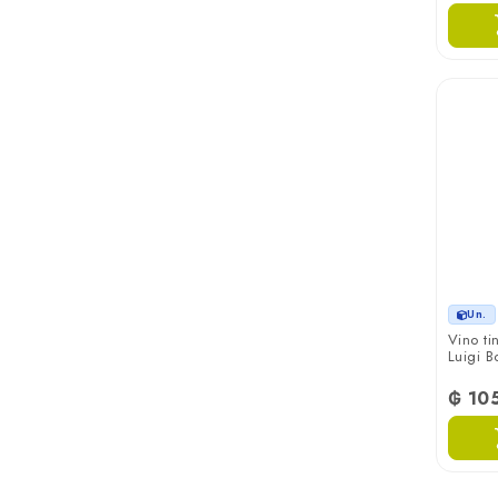
Vinovalie
Un.
Vino ti
Luigi B
₲ 10