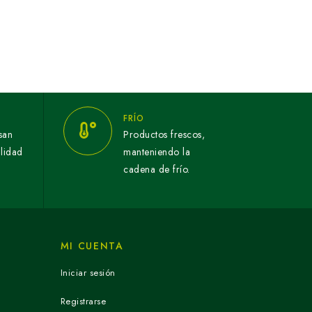
FRÍO
san
Productos frescos,
alidad
manteniendo la
cadena de frío.
MI CUENTA
Iniciar sesión
Registrarse