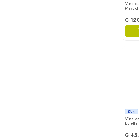
Vino c
Mascot
Rutini
₲ 12
San Felipe
Santa Carolina
Santa Claudia
Santa Helena
Santa Julia
Tarapaca
Un.
Vino c
Trumpeter
botella
₲ 45
Uvita