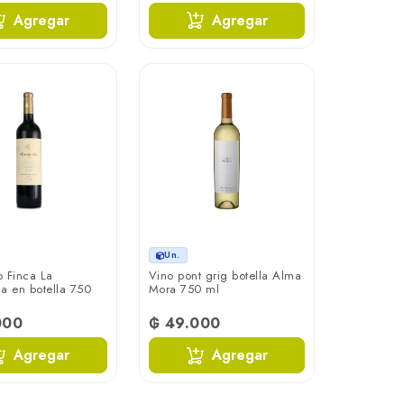
Agregar
Agregar
Un.
o Finca La
Vino pont grig botella Alma
a en botella 750
Mora 750 ml
000
₲ 49.000
Agregar
Agregar