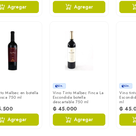
Agregar
Agregar
Un.
Un.
nto Malbec en botella
Vino Tinto Malbec Finca La
Vino tint
osca 750 ml
Escondida botella
Escondid
descartable 750 ml
ml
5.500
₲ 45.000
₲ 45.
Agregar
Agregar