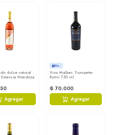
Un.
ado dulce natural
Vino Malbec Trumpeter
 Estancia Mendoza
Rutini 750 ml
350
₲ 70.000
Agregar
Agregar