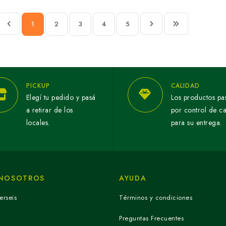
1
2
3
4
5
PICKUP
CALIDAD
Elegí tu pedido y pasá
Los productos pa
a retirar de los
por control de c
locales.
para su entrega.
 NOSOTROS
AYUDA
erseis
Términos y condiciones
Preguntas Frecuentes