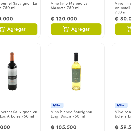
abernet Sauvignon La
Vino tinto Malbec La
Vino tin
a 750 ml
Mascota 750 ml
en botel
750 ml
0.000
₲ 120.000
₲ 80.
Agregar
Agregar
Un.
Un.
abernet Sauvignon en
Vino blanco Sauvignon
Vino ban
 Los Arboles 750 ml
Luigi Bosca 750 ml
botella 
.000
₲ 105.500
₲ 59.