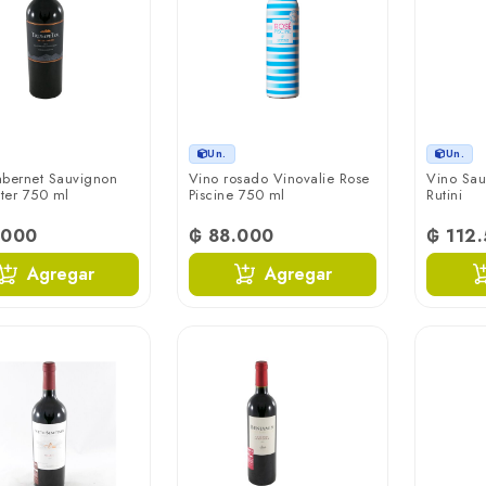
Un.
Un.
abernet Sauvignon
Vino rosado Vinovalie Rose
Vino Sau
ter 750 ml
Piscine 750 ml
Rutini
.000
₲ 88.000
₲ 112
Agregar
Agregar