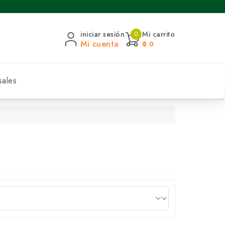
iniciar sesión
Mi carrito
0
Mi cuenta
₲ 0
sales