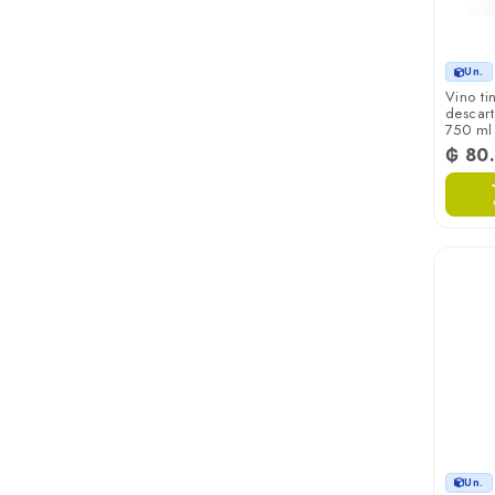
Los Arboles
Un.
Vino ti
Luigi Bosca
descart
750 ml
₲ 80
Marques De Riscal
Navarro Correas
New Age
Nieto Senetiner
Putruele
Quinta Do Morgado
Un.
Retail