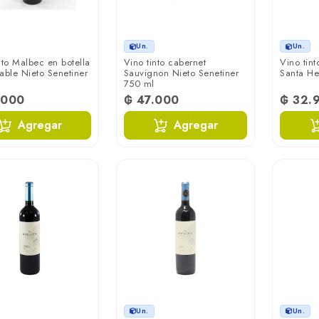
Un.
Un.
nto Malbec en botella
Vino tinto cabernet
Vino tin
able Nieto Senetiner
Sauvignon Nieto Senetiner
Santa He
750 ml
.000
₲ 47.000
₲ 32.
Agregar
Agregar
Un.
Un.