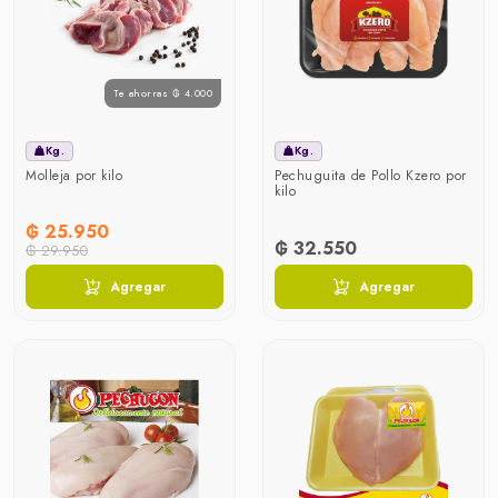
Te ahorras ₲ 4.000
Kg.
Kg.
Molleja por kilo
Pechuguita de Pollo Kzero por
kilo
₲ 25.950
₲ 32.550
₲ 29.950
Agregar
Agregar