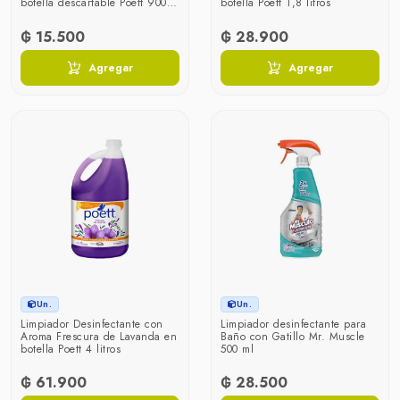
botella descartable Poett 900
botella Poett 1,8 litros
ml
₲ 15.500
₲ 28.900
Agregar
Agregar
Un.
Un.
Limpiador Desinfectante con
Limpiador desinfectante para
Aroma Frescura de Lavanda en
Baño con Gatillo Mr. Muscle
botella Poett 4 litros
500 ml
₲ 61.900
₲ 28.500