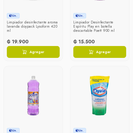
Un.
Un.
Limpiador desinfectante aroma
Limpiador Desinfectante
lavanda doypack Lysoform 420
Espíritu Play en botella
ml
descartable Poett 900 ml
₲ 19.900
₲ 15.500
Agregar
Agregar
Un.
Un.