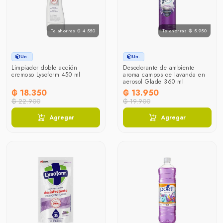
Te ahorras ₲ 4.550
Te ahorras ₲ 5.950
Un.
Un.
Limpiador doble acción
Desodorante de ambiente
cremoso Lysoform 450 ml
aroma campos de lavanda en
aerosol Glade 360 ml
₲ 18.350
₲ 13.950
₲ 22.900
₲ 19.900
Agregar
Agregar