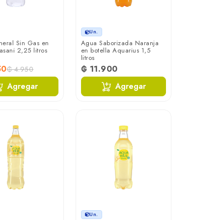
Un.
eral Sin Gas en
Agua Saborizada Naranja
asani 2,25 litros
en botella Aquarius 1,5
litros
50
₲ 11.900
₲ 4.950
Agregar
Agregar
Un.