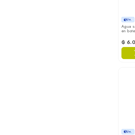
Un.
Agua s
en bote
₲ 6.
Un.