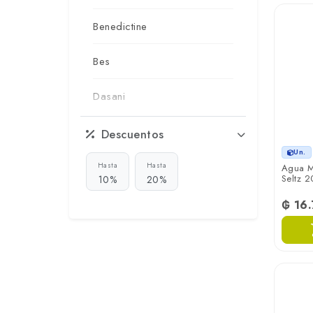
Benedictine
Bes
Dasani
De La Costa
Descuentos
Un.
Gond Wana
Hasta
Hasta
Agua M
Seltz 20
10%
20%
Kampito
₲ 16
La Fuente
Love Lemon
S. Pellegrino