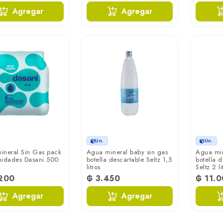
Agregar
Agregar
Un.
Un.
ineral Sin Gas pack
Agua mineral baby sin gas
Agua min
nidades Dasani 500
botella descartable Seltz 1,5
botella 
litros
Seltz 2 li
.200
₲ 3.450
₲ 11.
Agregar
Agregar