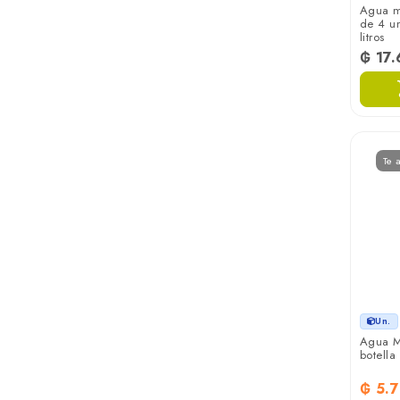
Agua m
de 4 u
litros
₲ 17
Te 
Un.
Agua M
botella 
₲ 5.