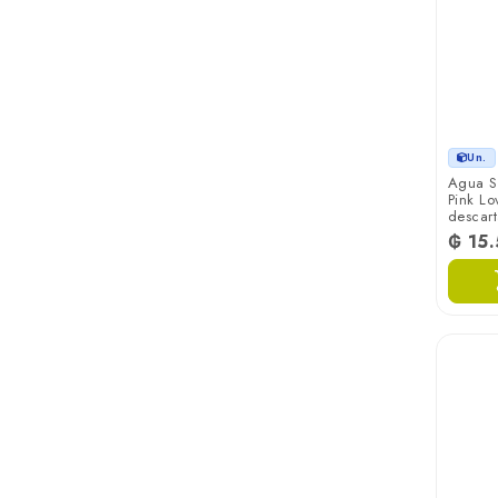
Schweppes
Seltz
Sococo
Un.
Agua S
Pink Lo
Torrente
descar
₲ 15