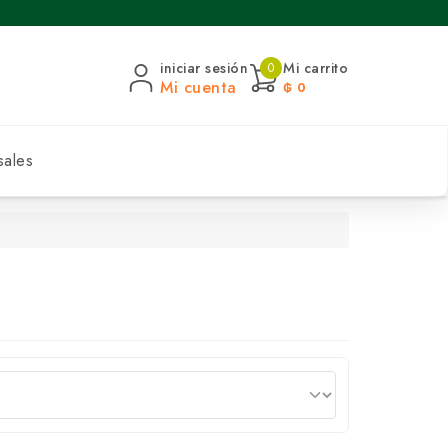
iniciar sesión
Mi carrito
0
Mi cuenta
₲ 0
sales