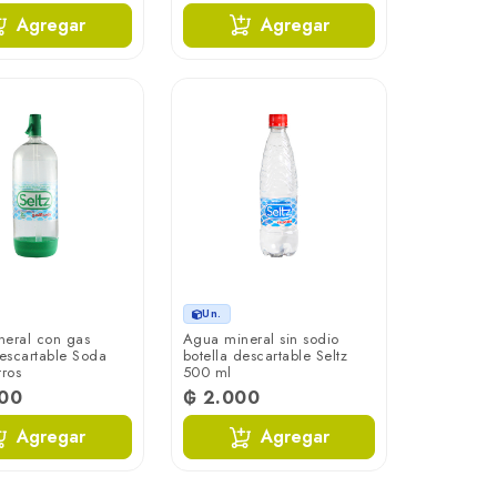
Agregar
Agregar
Un.
eral con gas
Agua mineral sin sodio
descartable Soda
botella descartable Seltz
tros
500 ml
000
₲ 2.000
Agregar
Agregar