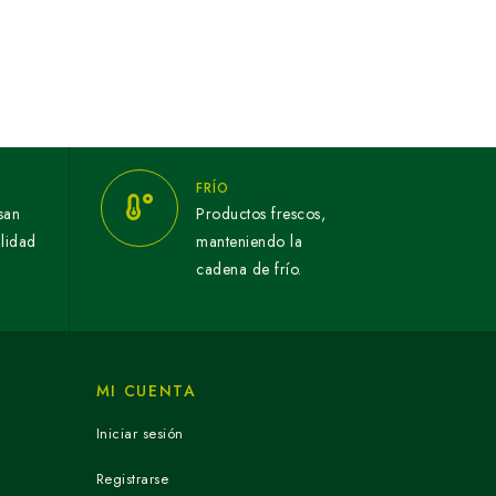
FRÍO
san
Productos frescos,
alidad
manteniendo la
cadena de frío.
MI CUENTA
Iniciar sesión
Registrarse