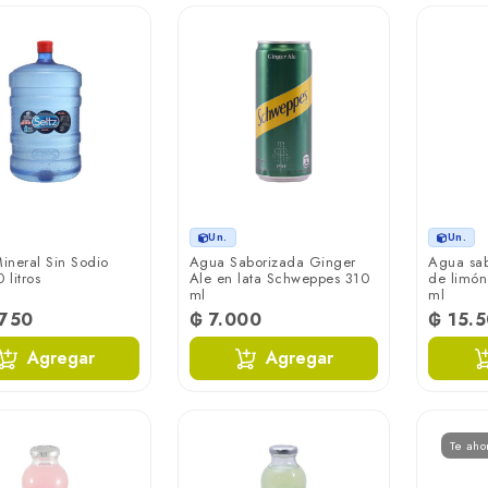
Un.
Un.
ineral Sin Sodio
Agua Saborizada Ginger
Agua sab
 litros
Ale en lata Schweppes 310
de limón
ml
ml
.750
₲ 7.000
₲ 15.
Agregar
Agregar
Te aho