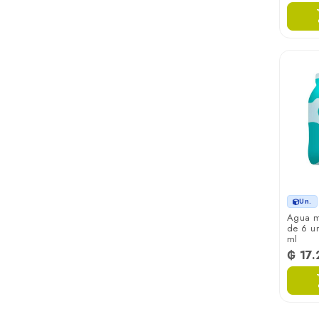
Un.
Agua m
de 6 u
ml
₲ 17