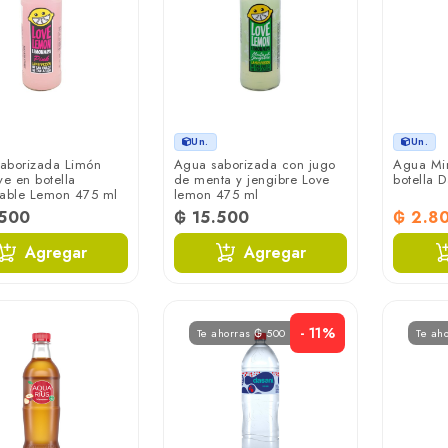
Un.
Un.
aborizada Limón
Agua saborizada con jugo
Agua Mi
ve en botella
de menta y jengibre Love
botella 
table Lemon 475 ml
lemon 475 ml
.500
₲ 15.500
₲ 2.8
Agregar
Agregar
- 11%
Te ahorras ₲ 500
Te ah