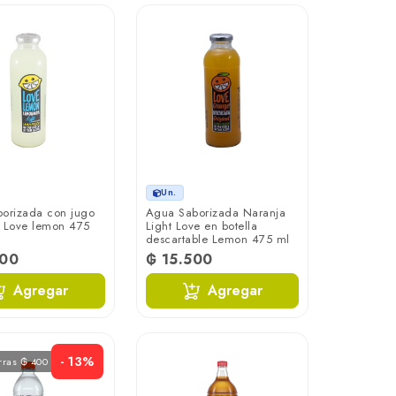
Un.
orizada con jugo
Agua Saborizada Naranja
 Love lemon 475
Light Love en botella
descartable Lemon 475 ml
500
₲ 15.500
Agregar
Agregar
- 13%
rras ₲ 400