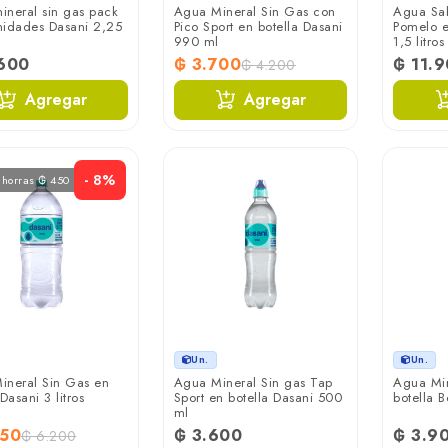
ineral sin gas pack
Agua Mineral Sin Gas con
Agua Sa
nidades Dasani 2,25
Pico Sport en botella Dasani
Pomelo e
990 ml
1,5 litros
.600
₲ 3.700
₲ 11.
₲ 4.200
Agregar
Agregar
- 8%
ahorras ₲ 450
Un.
Un.
ineral Sin Gas en
Agua Mineral Sin gas Tap
Agua Min
Dasani 3 litros
Sport en botella Dasani 500
botella B
ml
750
₲ 3.600
₲ 3.9
₲ 6.200