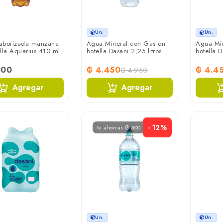
Un.
Un.
aborizada manzana
Agua Mineral con Gas en
Agua Min
lla Aquarius 410 ml
botella Dasani 2,25 litros
botella D
000
₲ 4.450
₲ 4.4
₲ 4.950
Agregar
Agregar
- 12%
Te ahorras ₲ 500
Un.
Un.