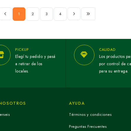
1
2
3
4
PICKUP
CALIDAD
Elegí tu pedido y pasá
Los productos pa
a retirar de los
por control de c
locales.
para su entrega.
 NOSOTROS
AYUDA
erseis
Términos y condiciones
Preguntas Frecuentes