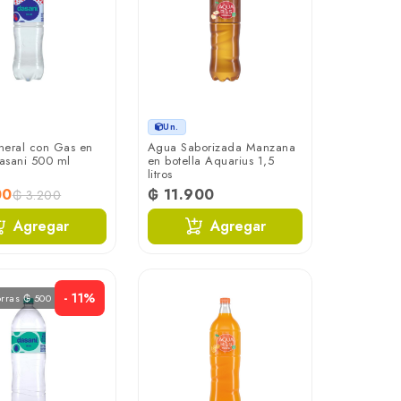
Un.
neral con Gas en
Agua Saborizada Manzana
Dasani 500 ml
en botella Aquarius 1,5
litros
00
₲ 11.900
₲ 3.200
Agregar
Agregar
- 11%
orras ₲ 500