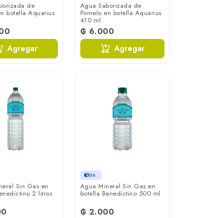
borizada de
Agua Saborizada de
n botella Aquarius
Pomelo en botella Aquarius
410 ml
900
₲ 6.000
Agregar
Agregar
Un.
eral Sin Gas en
Agua Mineral Sin Gas en
enedictino 2 litros
botella Benedictino 500 ml
00
₲ 2.000