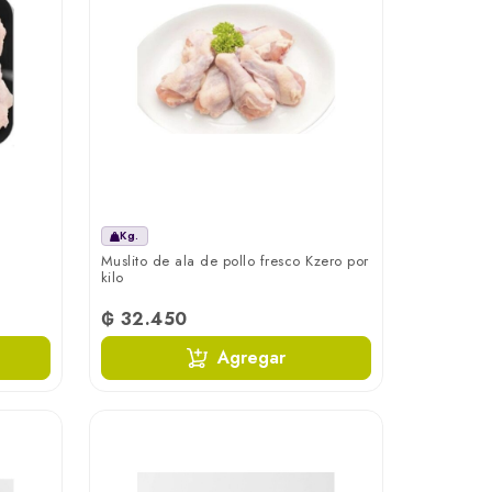
Kg.
n
Muslito de ala de pollo fresco Kzero por
kilo
₲ 32.450
Agregar