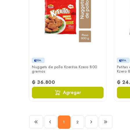
Un.
Un.
Nuggets de pollo Kzeritos Kzero 800
Patitas
gramos
Kzero 
₲ 36.800
₲ 24
Agregar
1
2