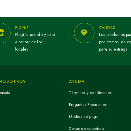
PICKUP
CALIDAD
Elegí tu pedido y pasá
Los productos pa
a retirar de los
por control de c
locales.
para su entrega.
 NOSOTROS
AYUDA
erseis
Términos y condiciones
Preguntas Frecuentes
s
Medios de pago
Zonas de cobertura