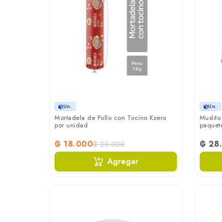
Un.
Un.
Mortadela de Pollo con Tocino Kzero
Muslito
por unidad
paquet
₲ 18.000
₲ 28
₲ 20.000
Agregar