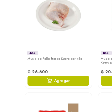
Kg.
Kg.
Muslo de Pollo fresco Kzero por kilo
Muslo d
Kzero p
₲ 26.600
₲ 20
Agregar