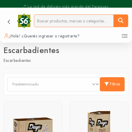
⚡️ Pickup Express - Retirás en 30 min.
📍 La red de delivery más grande del Paraguay.
¡Hola! ¿Querés ingresar o registrarte?
Escarbadientes
Escarbadientes
Filtros