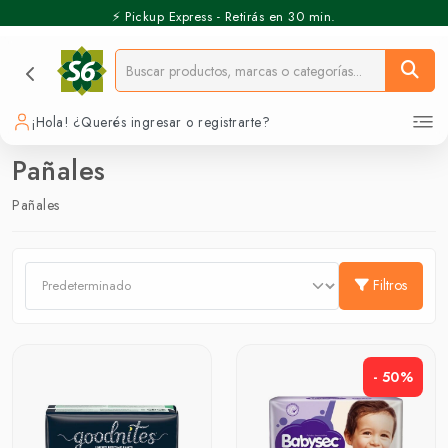
⚡️ Pickup Express - Retirás en 30 min.
¡Hola! ¿Querés ingresar o registrarte?
Pañales
Pañales
Filtros
- 50%