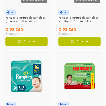
Te ahorras ₲ 93.350
Te ahorras ₲ 93.350
Un.
Un.
Pañales premium desechables
Pañales premium desechables
g Babysec 60 unidades
m Babysec 68 unidades
₲ 93.350
₲ 93.350
₲ 186.700
₲ 186.700
Agregar
Agregar
Un.
Un.