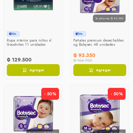
Te ahorras ₲ 93.350
Un.
Un.
Ropa interior para niños xl
Pañales premium desechables
Goodnites 11 unidades
xg Babysec 48 unidades
₲ 93.350
₲ 129.500
₲ 186.700
Agregar
Agregar
- 50%
- 50%