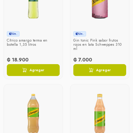
Un.
Un.
Cítrico amargo terma en
Gin tonic Pink sabor frutos
botella 1,35 litros
rojos en lata Schweppes 310
ml
₲ 18.900
₲ 7.000
Agregar
Agregar