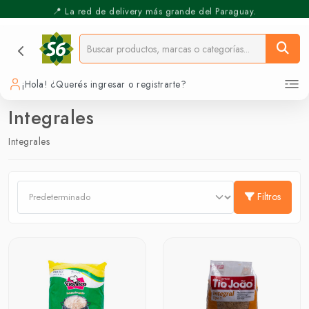
📍 La red de delivery más grande del Paraguay.
⚡️ Pickup Express - Retirás en 30 min.
¡Hola! ¿Querés ingresar o registrarte?
Integrales
Integrales
Filtros