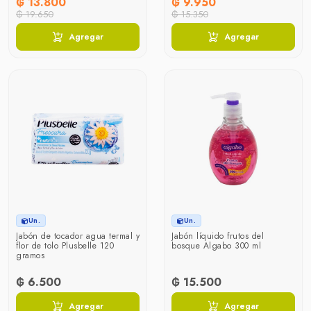
₲ 13.800
₲ 9.950
₲ 19.650
₲ 15.350
Agregar
Agregar
Un.
Un.
Jabón de tocador agua termal y
Jabón líquido frutos del
flor de tolo Plusbelle 120
bosque Algabo 300 ml
gramos
₲ 6.500
₲ 15.500
Agregar
Agregar