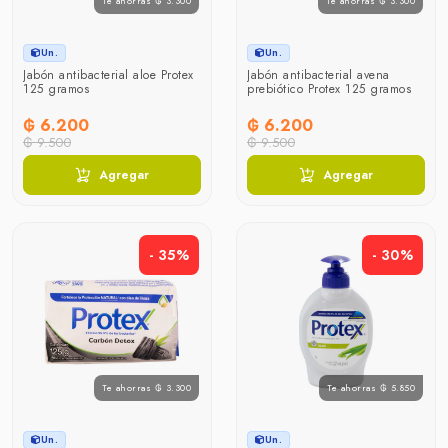
Te ahorras ₲ 3.300
Te ahorras ₲ 3.300
Un.
Un.
Jabón antibacterial aloe Protex
Jabón antibacterial avena
125 gramos
prebiótico Protex 125 gramos
₲ 6.200
₲ 6.200
₲ 9.500
₲ 9.500
Agregar
Agregar
- 35%
- 30%
Te ahorras ₲ 3.300
Te ahorras ₲ 5.850
Un.
Un.