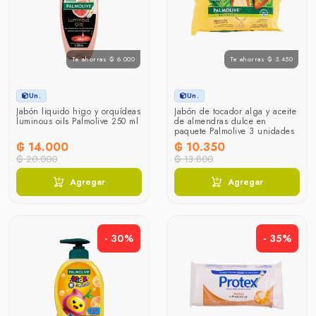
Te ahorras ₲ 6.000
Te ahorras ₲ 3.450
Un.
Un.
Jabón liquido higo y orquídeas
Jabón de tocador alga y aceite
luminous oils Palmolive 250 ml
de almendras dulce en
paquete Palmolive 3 unidades
₲ 14.000
₲ 10.350
₲ 20.000
₲ 13.800
Agregar
Agregar
- 30%
- 35%