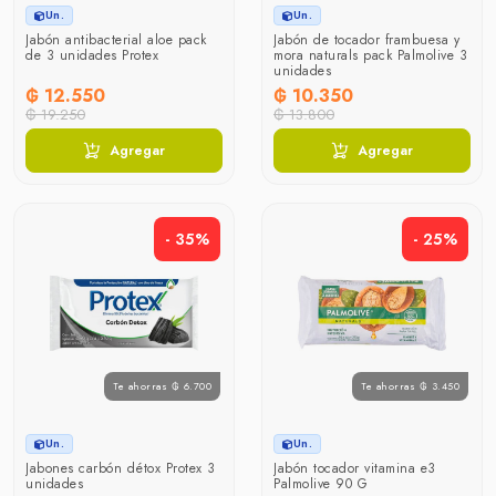
Un.
Un.
Jabón antibacterial aloe pack
Jabón de tocador frambuesa y
de 3 unidades Protex
mora naturals pack Palmolive 3
unidades
₲ 12.550
₲ 10.350
₲ 19.250
₲ 13.800
Agregar
Agregar
- 35%
- 25%
Te ahorras ₲ 6.700
Te ahorras ₲ 3.450
Un.
Un.
Jabones carbón détox Protex 3
Jabón tocador vitamina e3
unidades
Palmolive 90 G