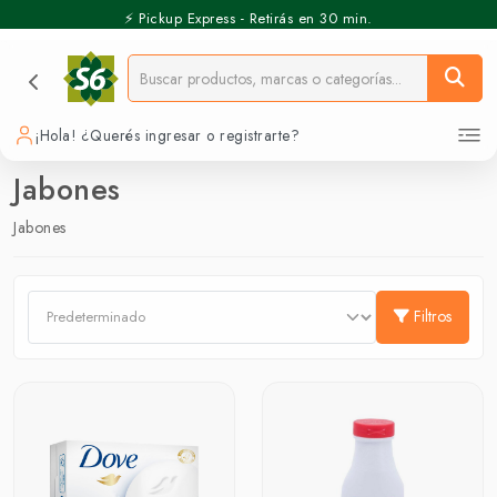
⚡️ Pickup Express - Retirás en 30 min.
¡Hola! ¿Querés ingresar o registrarte?
Jabones
Jabones
Filtros