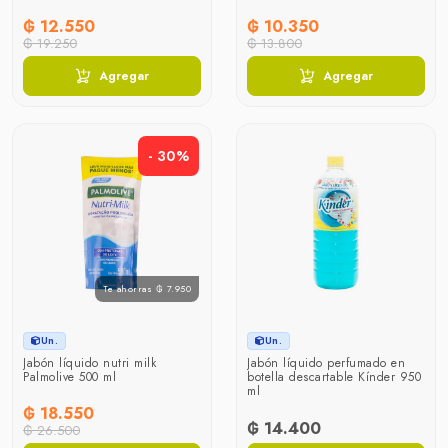
₲ 12.550
₲ 10.350
₲ 19.250
₲ 13.800
Agregar
Agregar
- 30%
Te ahorras ₲ 7.950
Un.
Un.
Jabón líquido nutri milk
Jabón líquido perfumado en
Palmolive 500 ml
botella descartable Kínder 950
ml
₲ 18.550
₲ 14.400
₲ 26.500