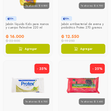
Te ahorras ₲ 6.800
Te ahorras ₲ 6.700
Un.
Un.
Jabón líquido Kids para manos
Jabón antibacterial de avena y
y cuerpo Palmolive 220 ml
probiótico Protex 270 gramos
₲ 16.000
₲ 12.550
₲ 22.800
₲ 19.250
Agregar
Agregar
- 35%
- 25%
Te ahorras ₲ 6.700
Te ahorras ₲ 3.450