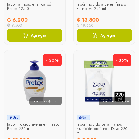
Jabón antibacterial carbón
Jabón líquido aloe en frasco
Protex 125 G
Palmolive 221 ml
₲ 6.200
₲ 13.800
₲ 9.500
₲ 19.650
Agregar
Agregar
- 30%
- 35%
Te ahorras ₲ 5.850
Te ahorras ₲ 5.400
Un.
Un.
Jabón líquido avena en frasco
Jabón líquido para manos
Protex 221 ml
nutrición profunda Dove 220
ml