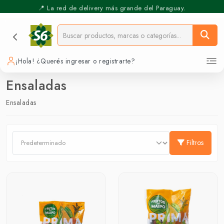
📍 La red de delivery más grande del Paraguay.
⚡️ Pickup Express - Retirás en 30 min.
¡Hola! ¿Querés ingresar o registrarte?
Ensaladas
Ensaladas
Filtros