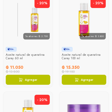
- 20%
- 20%
Te ahorras ₲ 2.750
Te ahorras ₲ 3.800
Un.
Un.
Aceite natural de queratina
Aceite natural de queratina
Carey 60 ml
Carey 100 ml
₲ 11.050
₲ 15.350
₲ 13.800
₲ 19.150
Agregar
Agregar
- 20%