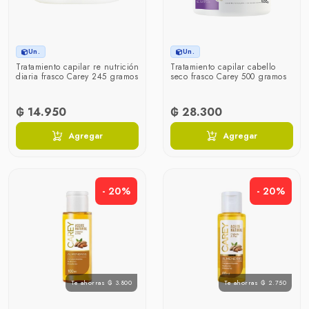
Un.
Un.
Tratamiento capilar re nutrición
Tratamiento capilar cabello
diaria frasco Carey 245 gramos
seco frasco Carey 500 gramos
₲ 14.950
₲ 28.300
Agregar
Agregar
- 20%
- 20%
Te ahorras ₲ 3.800
Te ahorras ₲ 2.750