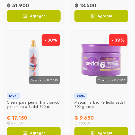
₲ 51.900
₲ 18.500
Agregar
Agregar
- 30%
- 39%
Te ahorras ₲ 7.350
Te ahorras ₲ 6.350
Un.
Un.
Crema para peinar hialurónico
Mascarilla Liso Perfecto Sedal
y vitamina a Sedal 300 ml
300 gramos
₲ 17.150
₲ 9.650
₲ 24.500
₲ 16.000
Agregar
Agregar