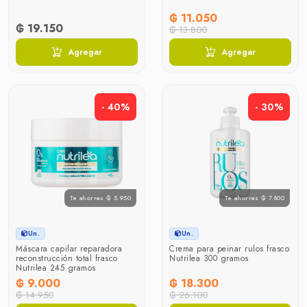
₲ 11.050
₲ 19.150
₲ 13.800
Agregar
Agregar
- 40%
- 30%
Te ahorras ₲ 5.950
Te ahorras ₲ 7.800
Un.
Un.
Máscara capilar reparadora
Crema para peinar rulos frasco
reconstrucción total frasco
Nutrilea 300 gramos
Nutrilea 245 gramos
₲ 9.000
₲ 18.300
₲ 14.950
₲ 26.100