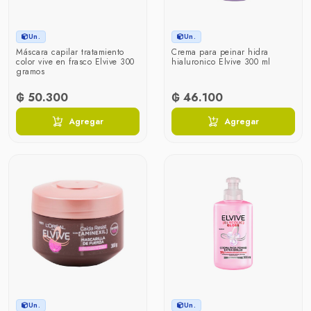
Un.
Un.
Máscara capilar tratamiento
Crema para peinar hidra
color vive en frasco Elvive 300
hialuronico Elvive 300 ml
gramos
₲ 50.300
₲ 46.100
Agregar
Agregar
Un.
Un.