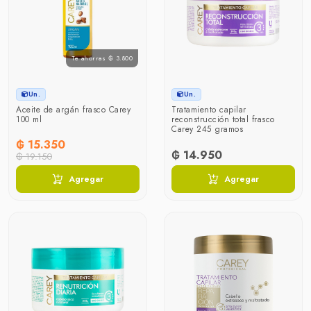
Te ahorras ₲ 3.800
Un.
Un.
Aceite de argán frasco Carey
Tratamiento capilar
100 ml
reconstrucción total frasco
Carey 245 gramos
₲ 15.350
₲ 14.950
₲ 19.150
Agregar
Agregar