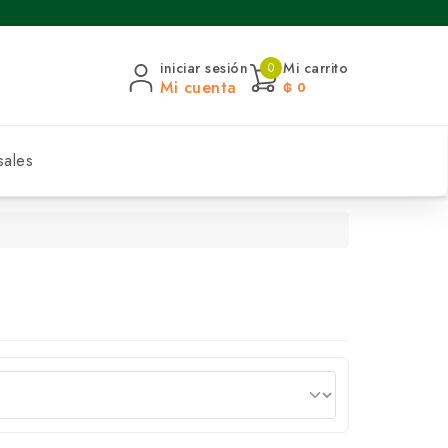
iniciar sesión
Mi carrito
0
Mi cuenta
₲ 0
sales