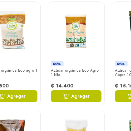
Un.
Un.
 orgánica Eco agro 1
Azúcar orgánica Eco Agro
Azúcar d
1 kilo
Copra 1
.500
₲ 14.400
₲ 15.1
Agregar
Agregar