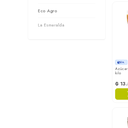
Eco Agro
La Esmeralda
Un.
Azúcar
kilo
₲ 13