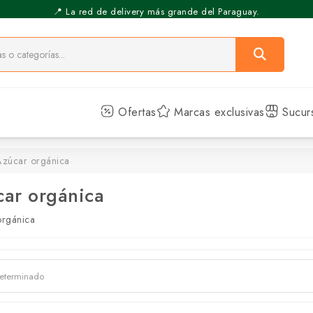
⚡️ Pickup Express - Retirás en 30 min.
📍 La red de delivery más grande del Paraguay.
Ofertas
Marcas exclusivas
Sucur
Azúcar orgánica
ar orgánica
orgánica