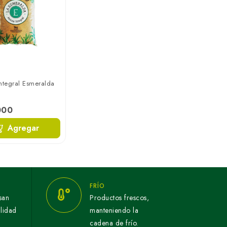
ntegral Esmeralda
000
Agregar
FRÍO
san
Productos frescos,
alidad
manteniendo la
cadena de frío.