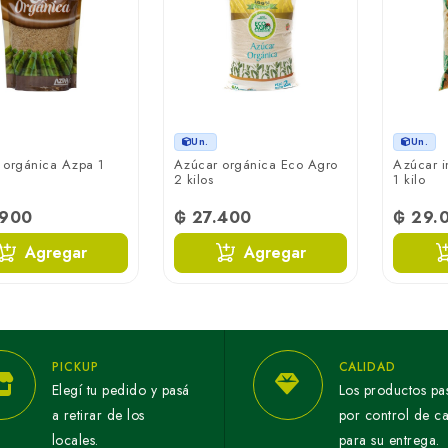
Un.
Un.
 orgánica Azpa 1
Azúcar orgánica Eco Agro
Azúcar i
2 kilos
1 kilo
.900
₲ 27.400
₲ 29.
Agregar
Agregar
PICKUP
CALIDAD
Elegí tu pedido y pasá
Los productos pa
a retirar de los
por control de c
locales.
para su entrega.