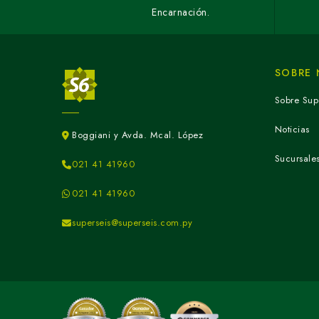
Encarnación.
SOBRE
Sobre Sup
Noticias
Boggiani y Avda. Mcal. López
Sucursale
021 41 41960
021 41 41960
superseis@superseis.com.py