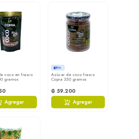
Un.
e coco en frasco
Azúcar de coco frasco
00 gramos
Copra 350 gramos
50
₲ 59.200
Agregar
Agregar