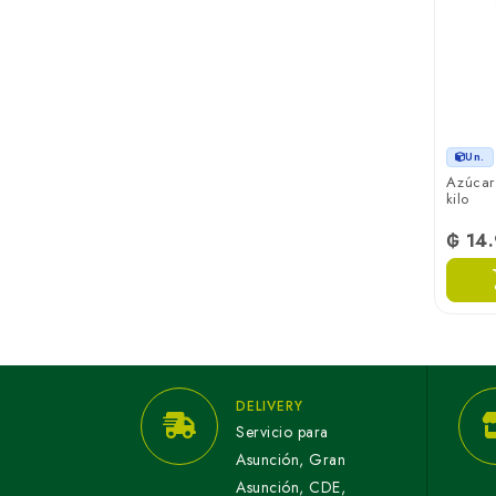
Un.
Azúcar
kilo
₲ 14
DELIVERY
Servicio para
Asunción, Gran
Asunción, CDE,