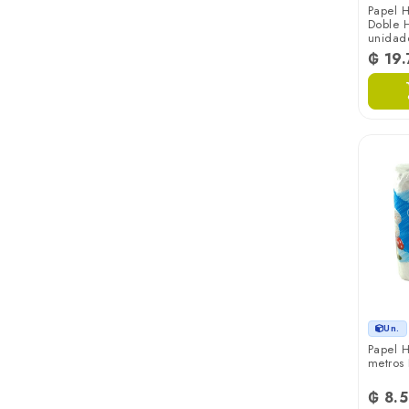
Papel H
Doble H
unidad
₲ 19
Un.
Papel H
metros
₲ 8.