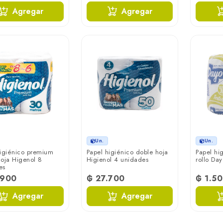
Agregar
Agregar
Un.
Un.
higiénico premium
Papel higiénico doble hoja
Papel hi
oja Higenol 8
Higienol 4 unidades
rollo Da
es
.900
₲ 27.700
₲ 1.5
Agregar
Agregar