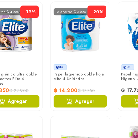
- 19%
- 20%
rras ₲ 4.550
Te ahorras ₲ 3.550
Un.
Un.
igiénico ultra doble
Papel higiénico doble hoja
Papel hi
etros Elite 4
elite 4 Unidades
Higenol 
es
.350
₲ 14.200
₲ 17.7
₲ 22.900
₲ 17.750
Agregar
Agregar