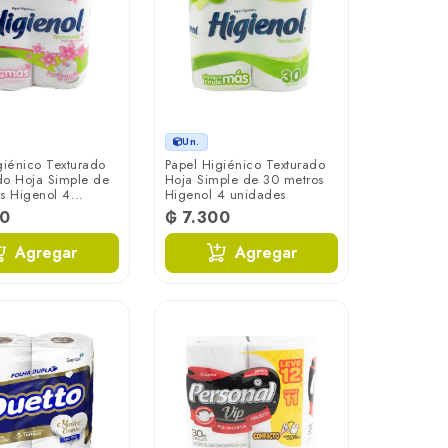
Un.
giénico Texturado
Papel Higiénico Texturado
o Hoja Simple de
Hoja Simple de 30 metros
s Higenol 4
Higenol 4 unidades
s
00
₲ 7.300
Agregar
Agregar