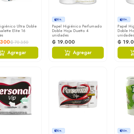
Un.
Un.
igiénico Ultra Doble
Papel Higiénico Perfumado
Papel Hi
alette Elite 16
Doble Hoja Duetto 4
Doble Ho
es
unidades
unidade
.300
₲ 19.000
₲ 19.
₲ 70.350
Agregar
Agregar
Un.
Un.