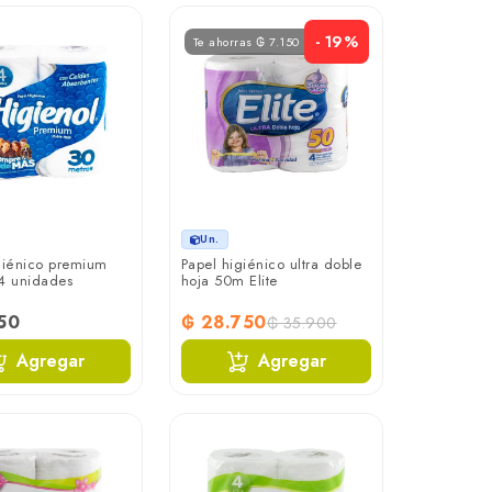
- 19%
Te ahorras ₲ 7.150
Un.
giénico premium
Papel higiénico ultra doble
4 unidades
hoja 50m Elite
50
₲ 28.750
₲ 35.900
Agregar
Agregar