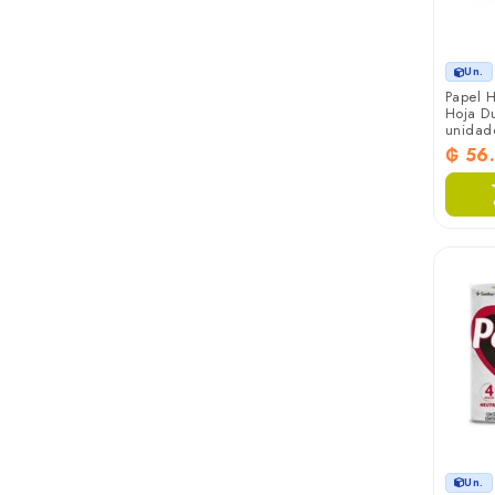
Un.
Papel H
Hoja Du
unidad
₲ 56
Un.