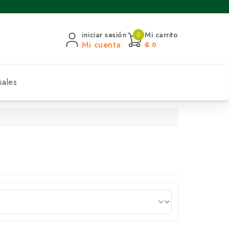
iniciar sesión
Mi carrito
0
Mi cuenta
₲ 0
sales