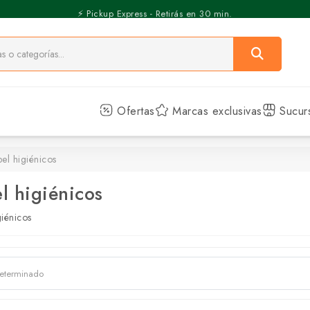
⚡️ Pickup Express - Retirás en 30 min.
Ofertas
Marcas exclusivas
Sucur
el higiénicos
l higiénicos
giénicos