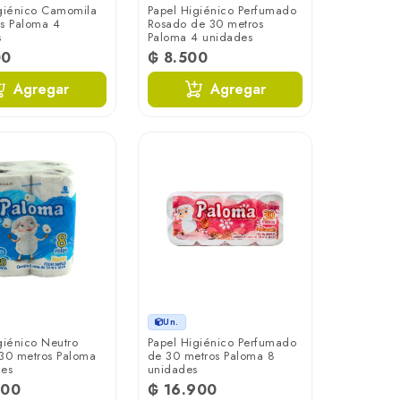
giénico Camomila
Papel Higiénico Perfumado
s Paloma 4
Rosado de 30 metros
s
Paloma 4 unidades
00
₲ 8.500
Agregar
Agregar
Un.
giénico Neutro
Papel Higiénico Perfumado
30 metros Paloma
de 30 metros Paloma 8
des
unidades
900
₲ 16.900