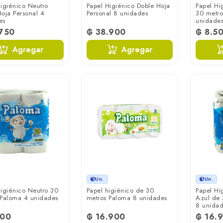
igiénico Neutro
Papel Higiénico Doble Hoja
Papel Hi
oja Personal 4
Personal 8 unidades
30 metro
es
unidade
.750
₲ 38.900
₲ 8.5
Agregar
Agregar
Un.
Un.
igiénico Neutro 30
Papel higiénico de 30
Papel Hi
 Paloma 4 unidades
metros Paloma 8 unidades
Azul de 
8 unida
500
₲ 16.900
₲ 16.