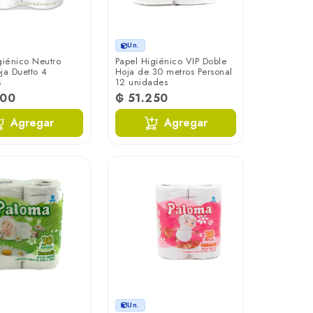
Un.
giénico Neutro
Papel Higiénico VIP Doble
ja Duetto 4
Hoja de 30 metros Personal
s
12 unidades
000
₲ 51.250
Agregar
Agregar
Un.