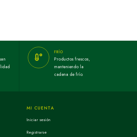
FRÍO
san
Productos frescos,
alidad
manteniendo la
cadena de frío.
MI CUENTA
Iniciar sesión
Registrarse