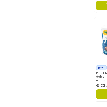
Un.
Papel 
doble h
unidad
₲ 33