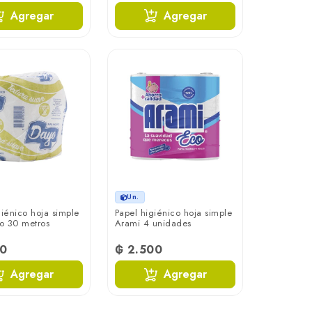
Agregar
Agregar
Un.
giénico hoja simple
Papel higiénico hoja simple
yo 30 metros
Arami 4 unidades
00
₲ 2.500
Agregar
Agregar