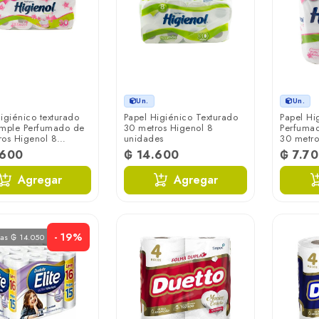
Un.
Un.
igiénico texturado
Papel Higiénico Texturado
Papel Hi
imple Perfumado de
30 metros Higenol 8
Perfumad
ros Higenol 8
unidades
30 metro
es
unidade
.600
₲ 14.600
₲ 7.7
Agregar
Agregar
- 19%
ras ₲ 14.050