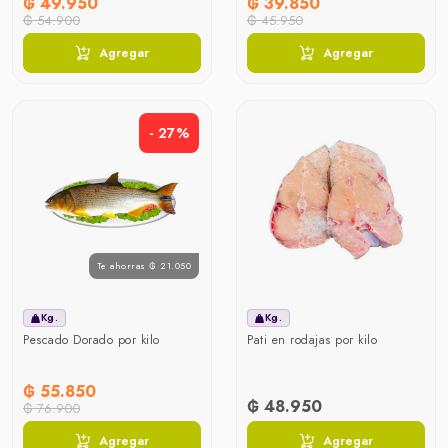
₲ 49.950
₲ 39.850
₲ 54.900
₲ 45.950
Agregar
Agregar
- 27%
Te ahorras ₲ 21.050
Kg.
Kg.
Pescado Dorado por kilo
Pati en rodajas por kilo
₲ 55.850
₲ 48.950
₲ 76.900
Agregar
Agregar