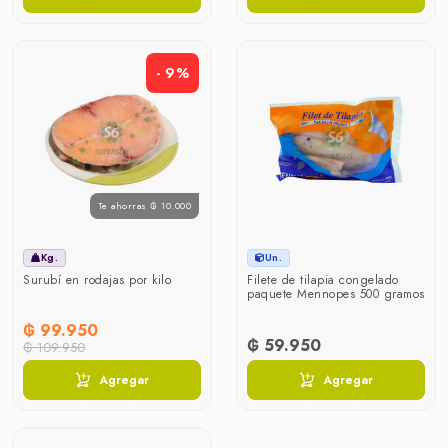
- 9%
Te ahorras ₲ 10.000
Kg.
Un.
Surubí en rodajas por kilo
Filete de tilapia congelado
paquete Mennopes 500 gramos
₲ 99.950
₲ 59.950
₲ 109.950
Agregar
Agregar