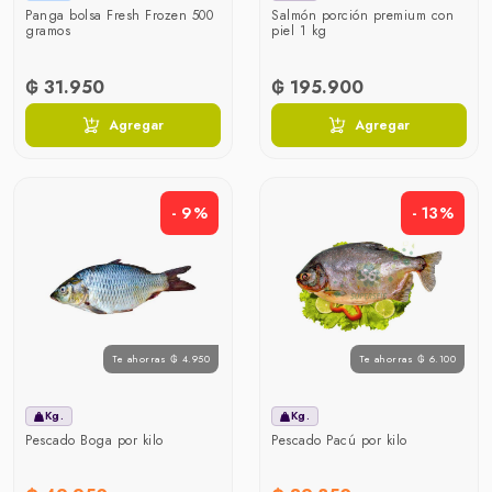
Panga bolsa Fresh Frozen 500
Salmón porción premium con
gramos
piel 1 kg
₲ 31.950
₲ 195.900
Agregar
Agregar
- 9%
- 13%
Te ahorras ₲ 4.950
Te ahorras ₲ 6.100
Kg.
Kg.
Pescado Boga por kilo
Pescado Pacú por kilo