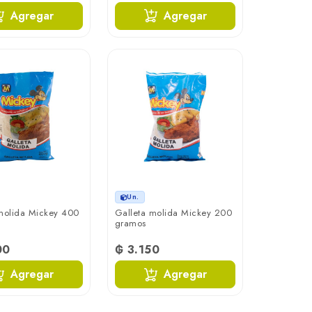
Agregar
Agregar
Un.
molida Mickey 400
Galleta molida Mickey 200
gramos
00
₲ 3.150
Agregar
Agregar