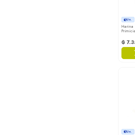
Sol Blanca
Un.
Harina
Zaeli
Primicia
₲ 7.
Un.