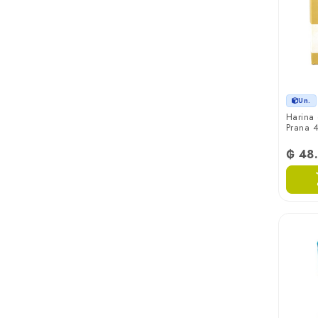
Mazzei
Mickey
Nutrinuts
Un.
Harina
Prana 
P.a.n.
₲ 48
Paquito
Prana
Presto Pronta
Primicia
Retail