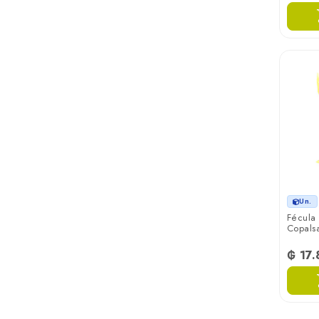
Un.
Fécula
Copalsa
₲ 17