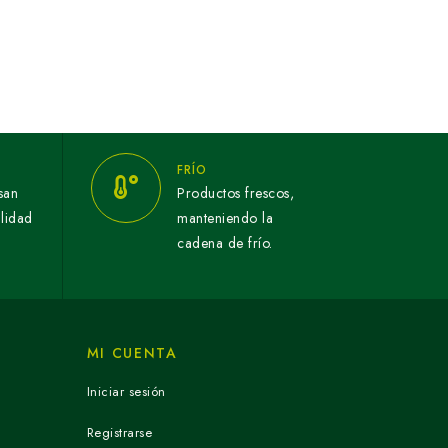
FRÍO
san
Productos frescos,
alidad
manteniendo la
cadena de frío.
MI CUENTA
Iniciar sesión
Registrarse