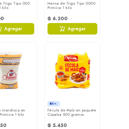
e Trigo Tipo 000
Harina de Trigo Tipo 0000
 kilo
Primicia 1 kilo
00
₲ 6.200
Agregar
Agregar
Un.
e mandioca en
Fécula de Maíz en paquete
rimicia 1 kilo
Copalsa 500 gramos
650
₲ 5.450