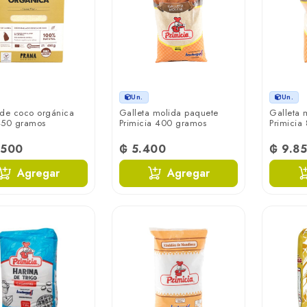
Un.
Un.
 de coco orgánica
Galleta molida paquete
Galleta 
450 gramos
Primicia 400 gramos
Primicia
.500
₲ 5.400
₲ 9.8
Agregar
Agregar