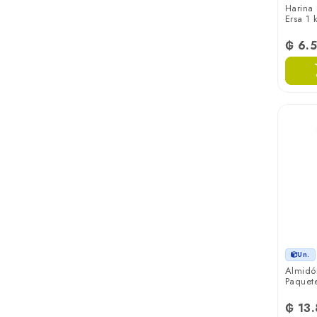
Harina
Ersa 1 k
₲ 6.
Un.
Almidó
Paquete
₲ 13