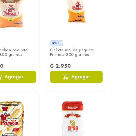
Un.
molida paquete
Galleta molida paquete
 800 gramos
Primicia 200 gramos
50
₲ 2.950
Agregar
Agregar