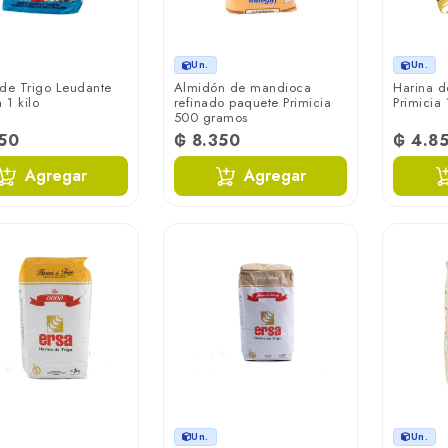
Un.
Un.
 de Trigo Leudante
Almidón de mandioca
Harina d
 1 kilo
refinado paquete Primicia
Primicia 
500 gramos
350
₲ 8.350
₲ 4.8
Agregar
Agregar
Un.
Un.