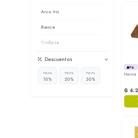
Arco Iris
Bianca
Codipsa
Copalsa
Descuentos
Kg.
Copra
Hasta
Hasta
Hasta
Harina 
10%
20%
30%
Ersa
₲ 4.
Hildebrand
Maestra
Maizena