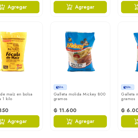
Agregar
Agregar
Un.
Un.
 de maíz en bolsa
Galleta molida Mickey 800
Galleta 
 1 kilo
gramos
gramos
.850
₲ 11.600
₲ 6.0
Agregar
Agregar