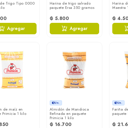
 de Trigo Tipo 0000
Harina de trigo salvado
Harina d
ilo
paquete Ersa 350 gramos
Maestra 1
500
₲ 5.800
₲ 4.5
Agregar
Agregar
Un.
Un.
n de maíz en
Almidón de Mandioca
Fariña d
 Primicia 1 kilo
Refinada en paquete
paquete P
Primicia 1 kilo
.850
₲ 16.700
₲ 21.