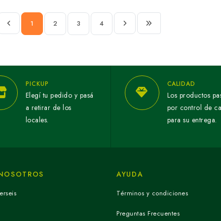
1
2
3
4
PICKUP
CALIDAD
Elegí tu pedido y pasá
Los productos pa
a retirar de los
por control de c
locales.
para su entrega.
 NOSOTROS
AYUDA
erseis
Términos y condiciones
Preguntas Frecuentes