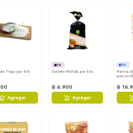
Kg.
Un.
de Trigo por kilo
Galleta Molida por kilo
Harina d
precocid
200
₲ 6.900
₲ 16.
Agregar
Agregar