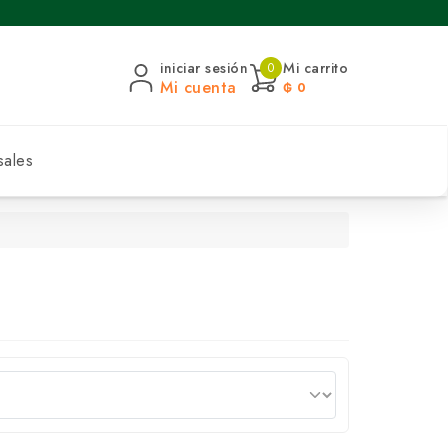
iniciar sesión
Mi carrito
0
Mi cuenta
₲ 0
sales