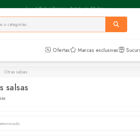
⚡️ Pickup Express - Retirás en 30 min.
Ofertas
Marcas exclusivas
Sucur
Otras salsas
s salsas
sas