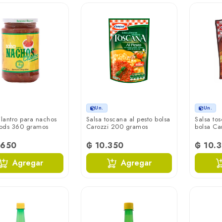
Un.
Un.
ilantro para nachos
Salsa toscana al pesto bolsa
Salsa to
ods 360 gramos
Carozzi 200 gramos
bolsa Ca
.650
₲ 10.350
₲ 10.
Agregar
Agregar