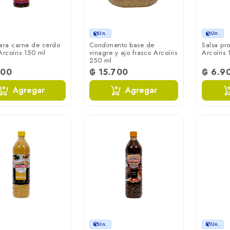
Un.
Un.
ara carne de cerdo
Condimento base de
Salsa pr
Arcoíris 150 ml
vinagre y ajo frasco Arcoíris
Arcoíris
250 ml
400
₲ 15.700
₲ 6.9
Agregar
Agregar
Un.
Un.