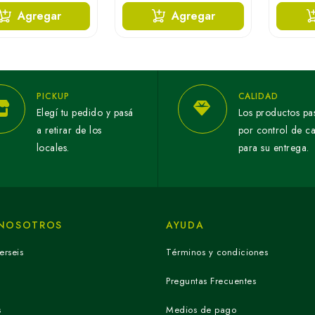
Agregar
Agregar
PICKUP
CALIDAD
Elegí tu pedido y pasá
Los productos pa
a retirar de los
por control de c
locales.
para su entrega.
 NOSOTROS
AYUDA
erseis
Términos y condiciones
Preguntas Frecuentes
s
Medios de pago