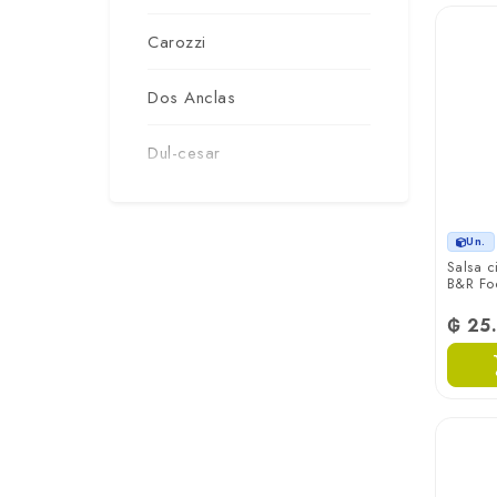
Carozzi
Dos Anclas
Dul-cesar
Kenko
Un.
Primicia
Salsa c
B&R Fo
Tartufi Jimmy
₲ 25