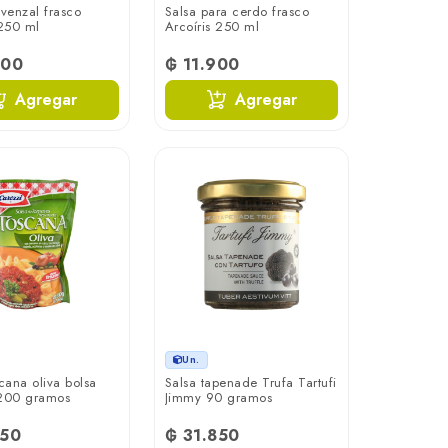
ovenzal frasco
Salsa para cerdo frasco
 250 ml
Arcoíris 250 ml
600
₲ 11.900
Agregar
Agregar
Un.
cana oliva bolsa
Salsa tapenade Trufa Tartufi
 200 gramos
Jimmy 90 gramos
350
₲ 31.850