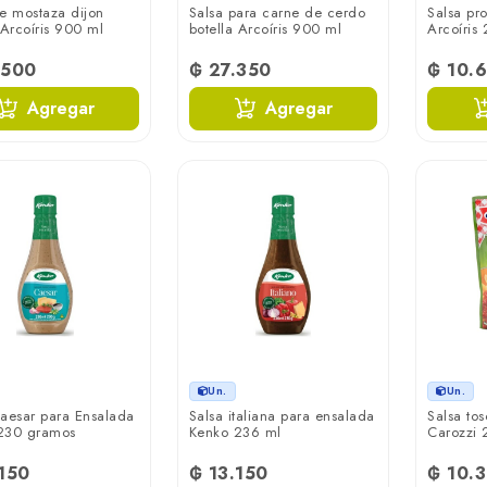
e mostaza dijon
Salsa para carne de cerdo
Salsa pr
 Arcoíris 900 ml
botella Arcoíris 900 ml
Arcoíris
.500
₲ 27.350
₲ 10.
Agregar
Agregar
Un.
Un.
aesar para Ensalada
Salsa italiana para ensalada
Salsa tos
230 gramos
Kenko 236 ml
Carozzi
.150
₲ 13.150
₲ 10.