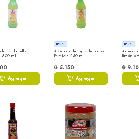
Un.
Un.
 limón botella
Aderezo de jugo de limón
Aderezo 
a 500 ml
Primicia 250 ml
limón bot
300
₲ 5.150
₲ 9.1
Agregar
Agregar