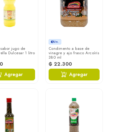
Un.
sabor jugo de
Condimento a base de
ella Dulcesar 1 litro
vinagre y ajo frasco Arcoíris
380 ml
00
₲ 22.300
Agregar
Agregar