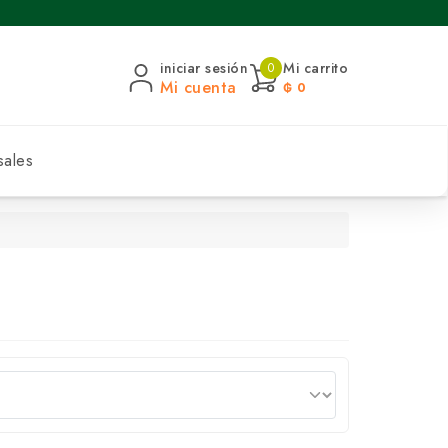
iniciar sesión
Mi carrito
0
Mi cuenta
₲ 0
sales