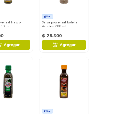
Un.
ovenzal frasco
Salsa provenzal botella
 150 ml
Arcoíris 900 ml
00
₲ 25.300
Agregar
Agregar
Un.