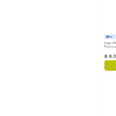
Un.
Jugo de
Primici
₲ 8.