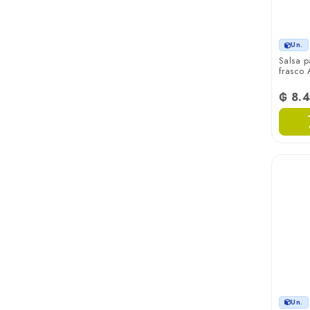
Un.
Salsa p
frasco 
₲ 8.
Un.