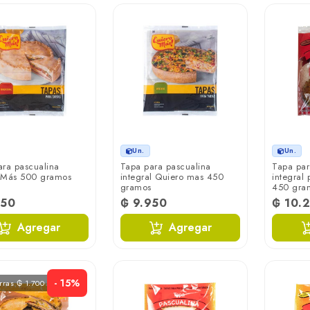
Un.
Un.
ara pascualina
Tapa para pascualina
Tapa par
 Más 500 gramos
integral Quiero mas 450
integral
gramos
450 gra
950
₲ 9.950
₲ 10.
Agregar
Agregar
- 15%
rras ₲ 1.700