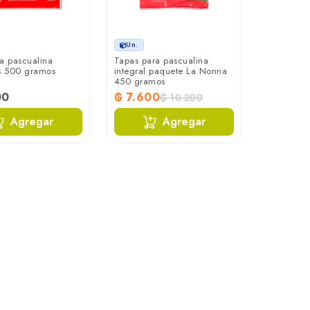
Un.
a pascualina
Tapas para pascualina
s 500 gramos
integral paquete La Nonna
450 gramos
00
₲ 7.600
₲ 10.200
Agregar
Agregar