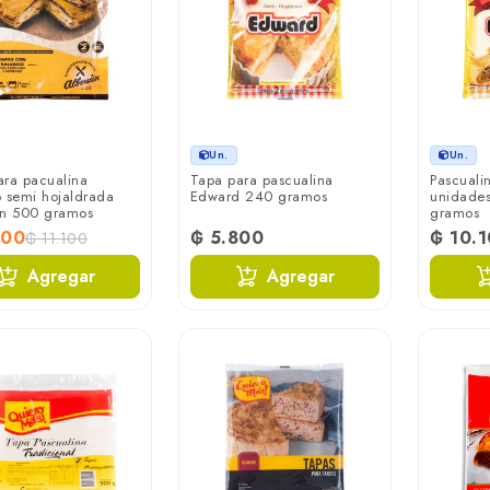
Un.
Un.
ara pacualina
Tapa para pascualina
Pascuali
 semi hojaldrada
Edward 240 gramos
unidade
in 500 gramos
gramos
400
₲ 5.800
₲ 10.
₲ 11.100
Agregar
Agregar