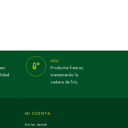
FRÍO
san
Productos frescos,
alidad
manteniendo la
cadena de frío.
MI CUENTA
Iniciar sesión