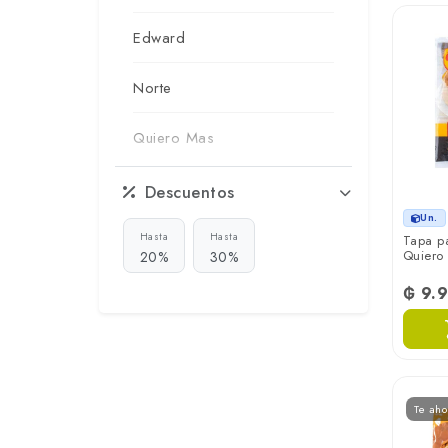
Edward
Norte
Quiero Mas
Superseis
Descuentos
Un.
Hasta
Hasta
Tapa p
Quiero
20%
30%
₲ 9.
Te aho