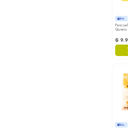
Un.
Pascual
Quiero
₲ 9.
Un.