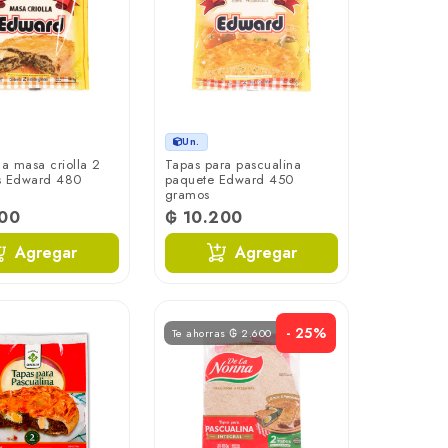
Un.
na masa criolla 2
Tapas para pascualina
s Edward 480
paquete Edward 450
gramos
100
₲ 10.200
Agregar
Agregar
- 25%
Te ahorras ₲ 2.600