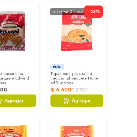
- 25%
Te ahorras ₲ 2.200
Un.
a pascualina
Tapas para pascualina
 paquete Edward
tradicional paquete Norte
mos
450 gramos
200
₲ 6.500
₲ 8.700
Agregar
Agregar