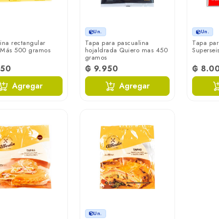
Un.
Un.
ina rectangular
Tapa para pascualina
Tapa par
 Más 500 gramos
hojaldrada Quiero mas 450
Supersei
gramos
950
₲ 9.950
₲ 8.0
Agregar
Agregar
Un.