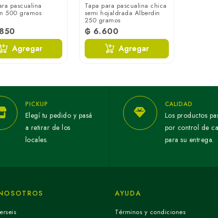
ara pascualina
Tapa para pascualina chica
ín 500 gramos
semi hojaldrada Alberdin
250 gramos
.850
₲ 6.600
Agregar
Agregar
PICKUP
CALIDAD
Elegí tu pedido y pasá
Los productos pa
a retirar de los
por control de c
locales.
para su entrega.
 NOSOTROS
AYUDA
erseis
Términos y condiciones