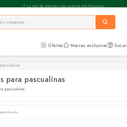
⚡️ Pickup Express - Retirás en 30 min.
Ofertas
Marcas exclusivas
Sucur
pascualinas
s para pascualinas
ra pascualinas