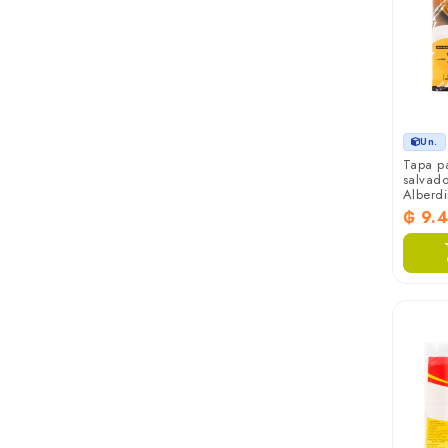
Un.
Tapa p
salvado
Alberd
₲ 9.