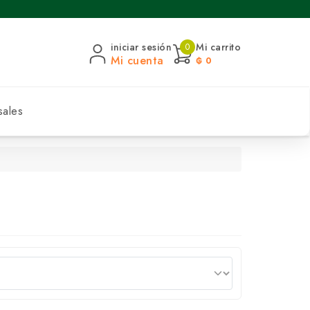
iniciar sesión
Mi carrito
0
Mi cuenta
₲ 0
sales