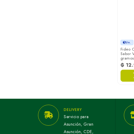
Un.
Fideo 
Sabor V
gramos
₲ 12
DELIVERY
Servicio para
Asunción, Gran
Asunción, CDE,