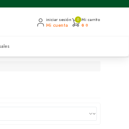
iniciar sesión
Mi carrito
0
Mi cuenta
₲ 0
sales