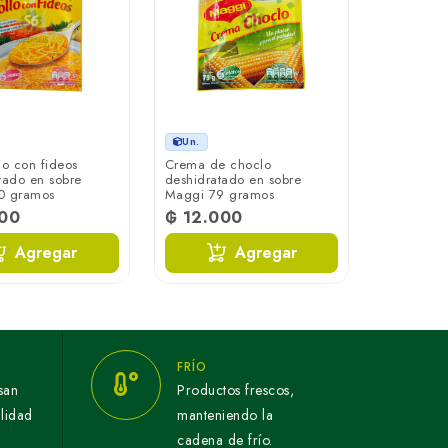
Un.
lo con fideos
Crema de choclo
tado en sobre
deshidratado en sobre
0 gramos
Maggi 79 gramos
100
₲ 12.000
Agregar
Agregar
FRÍO
san
Productos frescos,
alidad
manteniendo la
cadena de frío.