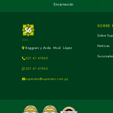
Encarnación.
SOBRE
Sobre Sup
Noticias
Boggiani y Avda. Mcal. López
Sucursale
021 41 41960
021 41 41960
superseis@superseis.com.py