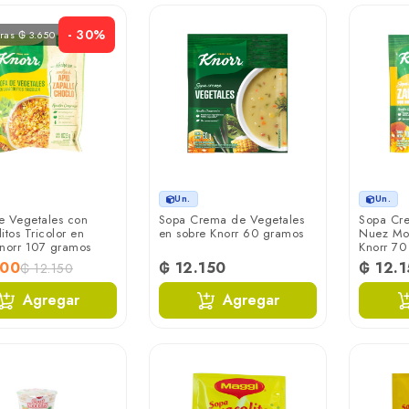
- 30%
rras ₲ 3.650
Un.
Un.
e Vegetales con
Sopa Crema de Vegetales
Sopa Cr
itos Tricolor en
en sobre Knorr 60 gramos
Nuez Mo
Knorr 107 gramos
Knorr 70
500
₲ 12.150
₲ 12.
₲ 12.150
Agregar
Agregar