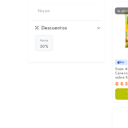
Nissin
Te aho
Descuentos
Hasta
30%
Un.
Sopa d
Caracol
sobre 
₲ 8.