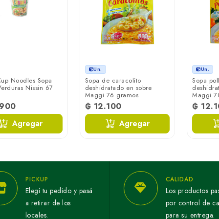
Un.
Un.
Cup Noodles Sopa
Sopa de caracolito
Sopa pol
erduras Nissin 67
deshidratado en sobre
deshidra
Maggi 76 gramos
Maggi 7
.900
₲ 12.100
₲ 12.
Agregar
Agregar
PICKUP
CALIDAD
Elegí tu pedido y pasá
Los productos pa
a retirar de los
por control de c
locales.
para su entrega.