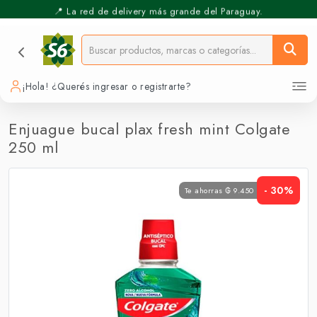
📍 La red de delivery más grande del Paraguay.
⚡️ Pickup Express - Retirás en 30 min.
¡Hola! ¿Querés ingresar o registrarte?
Enjuague bucal plax fresh mint Colgate
250 ml
- 30%
Te ahorras ₲ 9.450