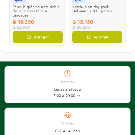
Un.
Un.
on
Papel higiénico ultra doble
Kétchup en doy pack
A
de 30 metros Elite 4
Hellmann’s 500 gramos
unidades
₲ 18.350
₲ 15.150
₲
₲ 22.900
₲ 20.200
₲
Agregar
Agregar
Horarios
Lunes a sábado
8:00 a 20:00 hs.
Teléfono
021 41 41960