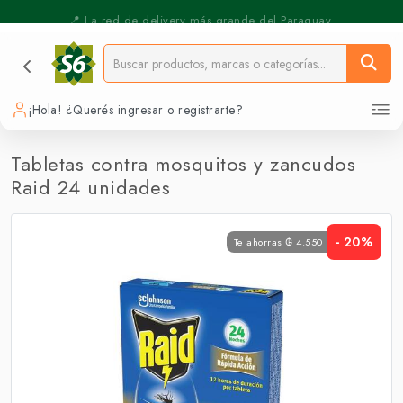
⚡️ Pickup Express - Retirás en 30 min.
📍 La red de delivery más grande del Paraguay.
¡Hola! ¿Querés ingresar o registrarte?
Tabletas contra mosquitos y zancudos
Raid 24 unidades
- 20%
Te ahorras ₲ 4.550