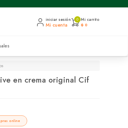
iniciar sesión
Mi carrito
0
Mi cuenta
₲ 0
sales
os
ive en crema original Cif
pras online