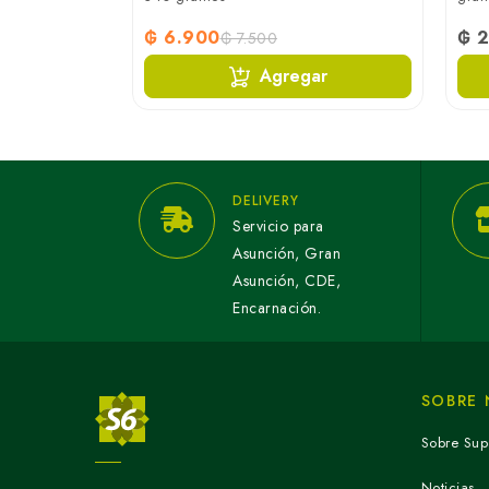
₲ 6.900
₲ 2
₲ 7.500
ar
Agregar
DELIVERY
Servicio para
Asunción, Gran
Asunción, CDE,
Encarnación.
SOBRE
Sobre Sup
Noticias