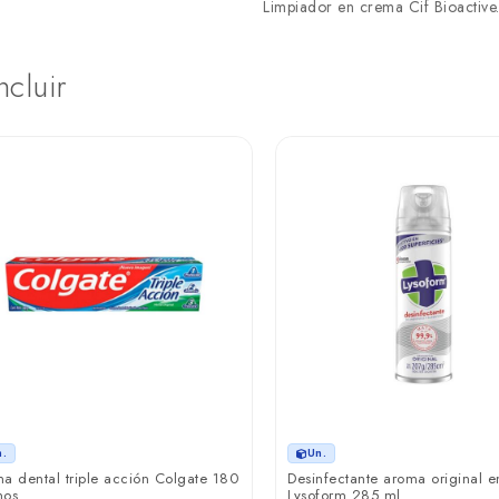
Limpiador en crema Cif Bioactive
ncluir
n.
Un.
a dental triple acción Colgate 180
Desinfectante aroma original e
mos
Lysoform 285 ml