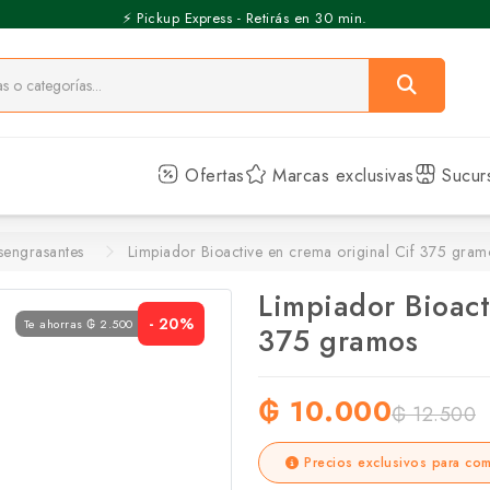
⚡️ Pickup Express - Retirás en 30 min.
Ofertas
Marcas exclusivas
Sucur
sengrasantes
Limpiador Bioactive en crema original Cif 375 gram
Limpiador Bioact
- 20%
Te ahorras ₲ 2.500
375 gramos
₲ 10.000
₲ 12.500
Precios exclusivos para com