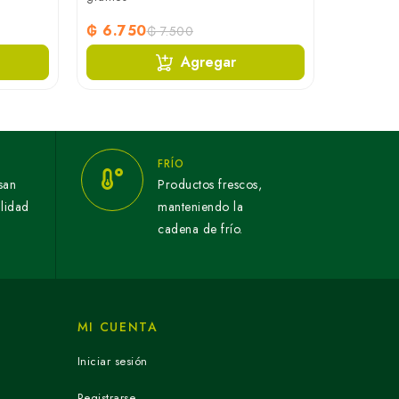
₲ 6.750
₲ 7.500
Agregar
FRÍO
san
Productos frescos,
alidad
manteniendo la
cadena de frío.
MI CUENTA
Iniciar sesión
Registrarse