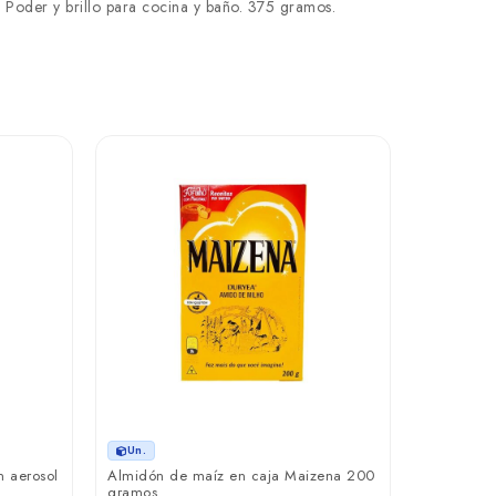
. Poder y brillo para cocina y baño. 375 gramos.
Un.
Detergente 
₲ 10.7
Un.
n aerosol
Almidón de maíz en caja Maizena 200
gramos