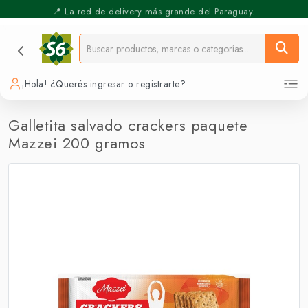
📍 La red de delivery más grande del Paraguay.
⚡️ Pickup Express - Retirás en 30 min.
¡Hola! ¿Querés ingresar o registrarte?
Galletita salvado crackers paquete
Mazzei 200 gramos