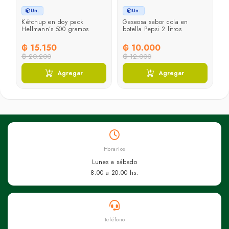
Un.
Un.
Kétchup en doy pack
Gaseosa sabor cola en
J
Hellmann’s 500 gramos
botella Pepsi 2 litros
p
₲ 15.150
₲ 10.000
₲
₲ 20.200
₲ 12.000
₲
Agregar
Agregar
Horarios
Lunes a sábado
8:00 a 20:00 hs.
Teléfono