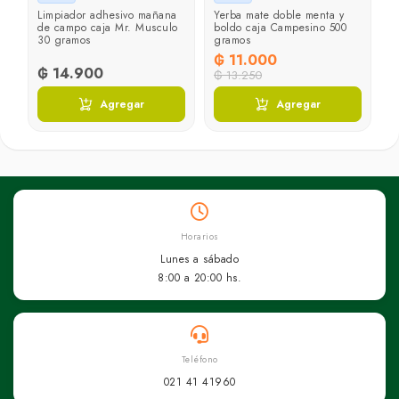
rr
Limpiador adhesivo mañana
Yerba mate doble menta y
de campo caja Mr. Musculo
boldo caja Campesino 500
30 gramos
gramos
₲ 11.000
₲ 14.900
₲ 13.250
Agregar
Agregar
Horarios
Lunes a sábado
8:00 a 20:00 hs.
Teléfono
021 41 41960