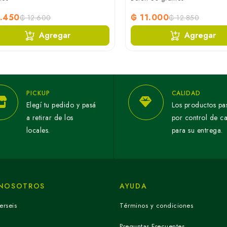
.450
₲ 11.000
₲ 12.600
₲ 12.850
Agregar
Agregar
PICKUP
CALIDAD
Elegí tu pedido y pasá
Los productos pa
a retirar de los
por control de c
locales.
para su entrega.
 NOSOTROS
AYUDA
erseis
Términos y condiciones
Preguntas Frecuentes