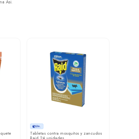
ma Asi.
Un.
Desodorant
descartabl
₲ 8.75
Un.
aquete
Tabletas contra mosquitos y zancudos
Raid 24 unidades