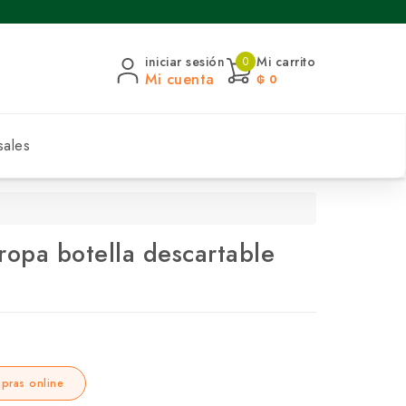
iniciar sesión
Mi carrito
0
Mi cuenta
₲ 0
sales
ropa botella descartable
pras online