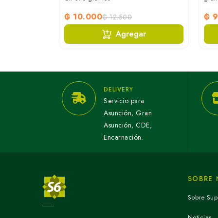
₲ 10.000
₲ 9
₲ 12.500
ar
Agregar
DELIVERY
Servicio para
Asunción, Gran
Asunción, CDE,
Encarnación.
SOBRE
Sobre Sup
Noticias