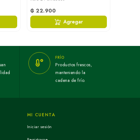
₲ 22.900
Agregar
FRÍO
san
Productos frescos,
alidad
manteniendo la
cadena de frío.
MI CUENTA
Iniciar sesión
Registrarse