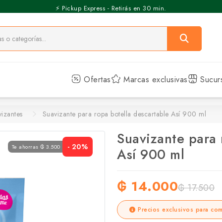
⚡️ Pickup Express - Retirás en 30 min.
Ofertas
Marcas exclusivas
Sucur
izantes
Suavizante para ropa botella descartable Así 900 ml
Suavizante para 
- 20%
Te ahorras ₲ 3.500
Así 900 ml
₲ 14.000
₲ 17.500
Precios exclusivos para com