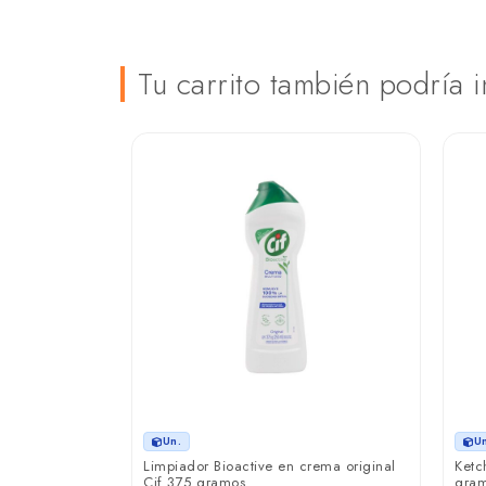
Tu carrito también podría i
Un.
U
 gramos
Limpiador Bioactive en crema original
Ketc
Cif 375 gramos
gra