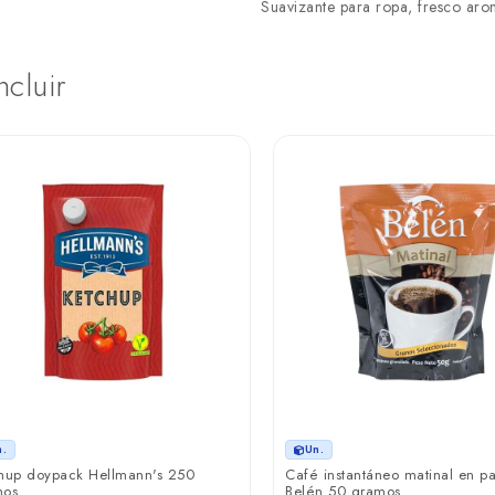
Suavizante para ropa, fresco aro
ncluir
n.
Un.
hup doypack Hellmann's 250
Café instantáneo matinal en p
mos
Belén 50 gramos