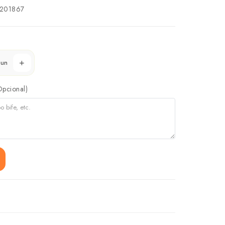
201867
un
Opcional)