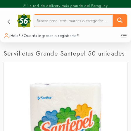
⚡️ Pickup Express - Retirás en 30 min.
📍 La red de delivery más grande del Paraguay.
¡Hola! ¿Querés ingresar o registrarte?
Servilletas Grande Santepel 50 unidades