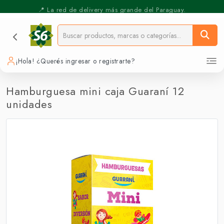
⚡️ Pickup Express - Retirás en 30 min.
📍 La red de delivery más grande del Paraguay.
¡Hola! ¿Querés ingresar o registrarte?
Hamburguesa mini caja Guaraní 12
unidades