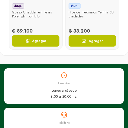
Kg.
Un.
ht
Queso Cheddar en Fetas
Huevos medianos Yemita 30
Polenghi por kilo
unidades
₲ 89.100
₲ 33.200
Agregar
Agregar
Horarios
Lunes a sábado
8:00 a 20:00 hs.
Teléfono