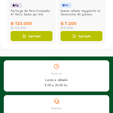
Kg.
Un.
Pechuga de Pavo Envasado
Queso rallado reggianito La
B
Al Vacío Sadia por kilo
Serenísima 40 gramos
s
₲ 125.000
₲ 7.200
₲
₲ 134.350
₲ 8.600
Agregar
Agregar
Horarios
Lunes a sábado
8:00 a 20:00 hs.
Teléfono