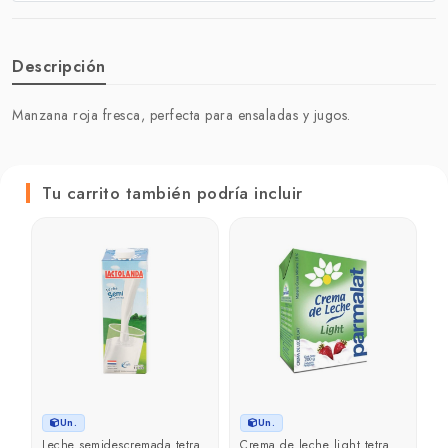
Descripción
Manzana roja fresca, perfecta para ensaladas y jugos.
Tu carrito también podría incluir
P
1 
₲
₲
Un.
Un.
ra
Leche semidescremada tetra
Crema de leche light tetra