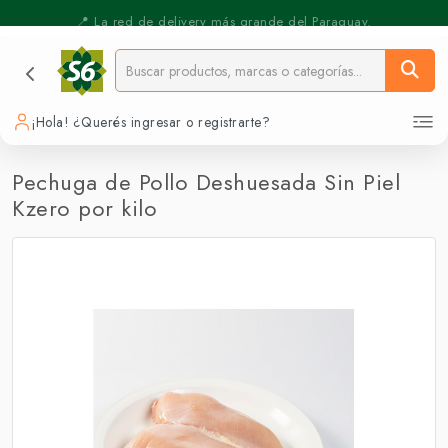
⚡️ Pickup Express - Retirás en 30 min.
📍 La red de delivery más grande del Paraguay.
¡Hola! ¿Querés ingresar o registrarte?
Pechuga de Pollo Deshuesada Sin Piel
Kzero por kilo