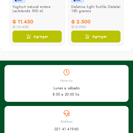
Un.
Un.
Yoghurt natural entera
Gelatina light frutilla Dietalat
Lactolanda 900 ml
180 gramos
₲ 11.450
₲ 2.500
₲ 12.450
₲ 2.950
Agregar
Agregar
Horarios
Lunes a sábado
8:00 a 20:00 hs.
Teléfono
021 41 41960