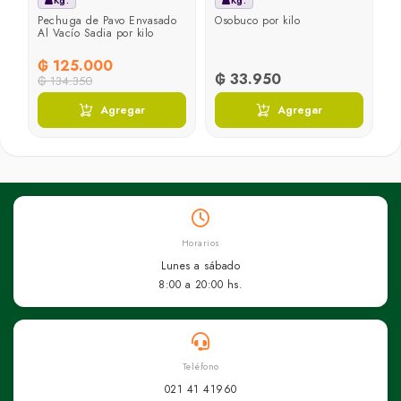
Kg.
Kg.
n
Pechuga de Pavo Envasado
Osobuco por kilo
Al Vacío Sadia por kilo
₲ 125.000
₲ 33.950
₲ 134.350
Agregar
Agregar
Horarios
Lunes a sábado
8:00 a 20:00 hs.
Teléfono
021 41 41960