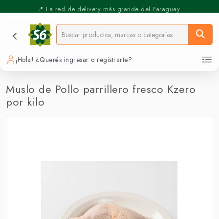
⚡️ Pickup Express - Retirás en 30 min.
📍 La red de delivery más grande del Paraguay.
¡Hola! ¿Querés ingresar o registrarte?
Muslo de Pollo parrillero fresco Kzero
por kilo