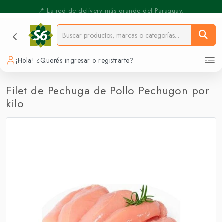
⚡️ Pickup Express - Retirás en 30 min.
📍 La red de delivery más grande del Paraguay.
¡Hola! ¿Querés ingresar o registrarte?
Filet de Pechuga de Pollo Pechugon por
kilo