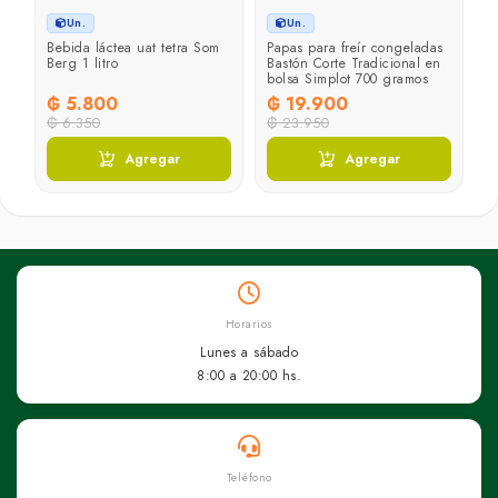
Un.
Un.
at
Bebida láctea uat tetra Som
Papas para freír congeladas
Q
Berg 1 litro
Bastón Corte Tradicional en
L
bolsa Simplot 700 gramos
₲ 5.800
₲ 19.900
₲
₲ 6.350
₲ 23.950
Agregar
Agregar
Horarios
Lunes a sábado
8:00 a 20:00 hs.
Teléfono