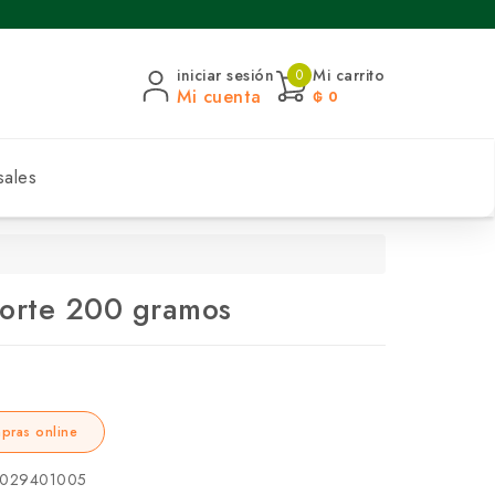
iniciar sesión
Mi carrito
0
Mi cuenta
₲ 0
sales
Norte 200 gramos
pras online
029401005