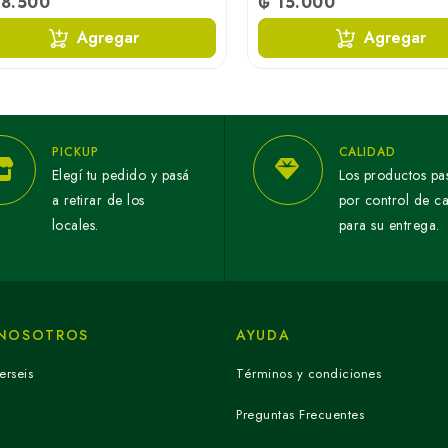
48.500
₲ 15.000
Agregar
Agregar
PICKUP
CALIDAD
Elegí tu pedido y pasá
Los productos pa
a retirar de los
por control de c
locales.
para su entrega.
 NOSOTROS
AYUDA
erseis
Términos y condiciones
Preguntas Frecuentes