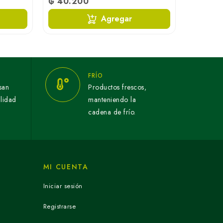
₲ 40.200
Agregar
FRÍO
san
Productos frescos,
alidad
manteniendo la
cadena de frío.
MI CUENTA
Iniciar sesión
Registrarse