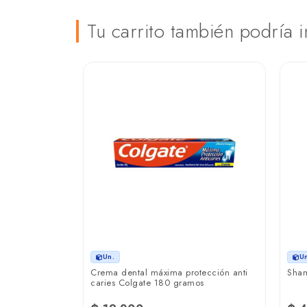
Tu carrito también podría i
Un.
U
a 1 kilo
Crema dental máxima protección anti
Sham
caries Colgate 180 gramos