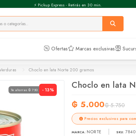
⚡️ Pickup Express - Retirás en 30 min.
Ofertas
Marcas exclusivas
Sucur
Verduras
Choclo en lata Norte 200 gramos
Choclo en lata 
- 13%
Te ahorras ₲ 750
₲ 5.000
₲ 5.750
Precios exclusivos para com
NORTE
7840
MARCA:
SKU: