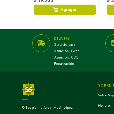
₲ 19.200
₲ 
ar
Agregar
DELIVERY
Servicio para
Asunción, Gran
Asunción, CDE,
Encarnación.
SOBRE
Sobre Sup
Noticias
Boggiani y Avda. Mcal. López