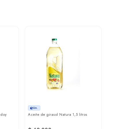
Un.
Rollos de 
paños Elit
₲ 25.9
Un.
 doy
Aceite de girasol Natura 1,5 litros