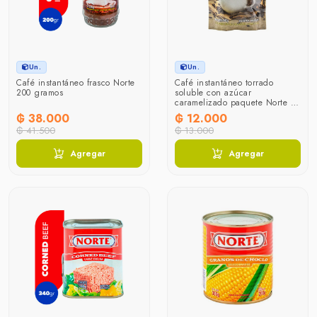
Un.
Un.
Café instantáneo frasco Norte
Café instantáneo torrado
200 gramos
soluble con azúcar
caramelizado paquete Norte 50
gramos
₲ 38.000
₲ 12.000
₲ 41.500
₲ 13.000
Agregar
Agregar