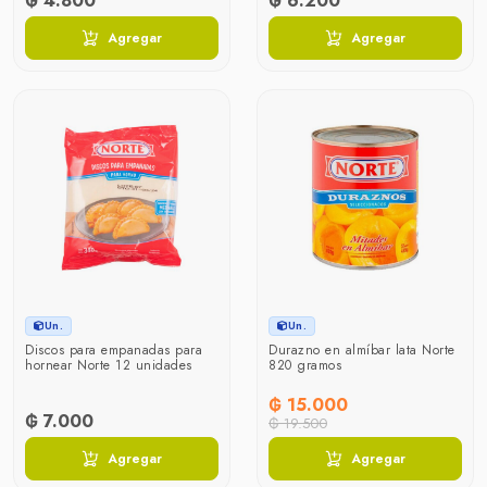
₲ 4.800
₲ 6.200
Agregar
Agregar
Un.
Un.
Discos para empanadas para
Durazno en almíbar lata Norte
hornear Norte 12 unidades
820 gramos
₲ 15.000
₲ 7.000
₲ 19.500
Agregar
Agregar