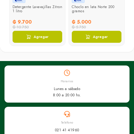
Un.
Un.
o
Detergente Lavavajillas Zitron
Choclo en lata Norte 200
H
1 litro
gramos
H
₲ 9.700
₲ 5.000
₲
₲ 10.750
₲ 5.750
₲
Agregar
Agregar
Horarios
Lunes a sábado
8:00 a 20:00 hs.
Teléfono
021 41 41960