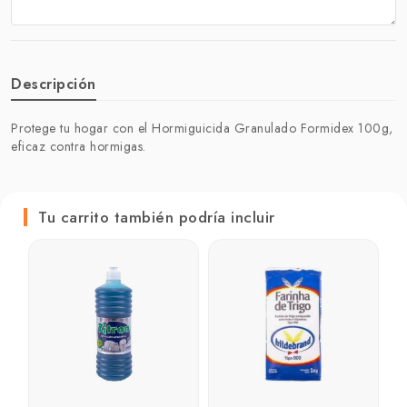
Descripción
Protege tu hogar con el Hormiguicida Granulado Formidex 100g,
eficaz contra hormigas.
Tu carrito también podría incluir
J
p
4
₲