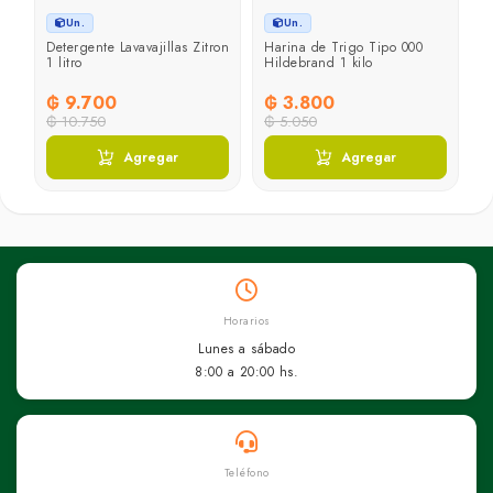
Un.
Un.
a
Detergente Lavavajillas Zitron
Harina de Trigo Tipo 000
1 litro
Hildebrand 1 kilo
₲ 9.700
₲ 3.800
₲ 10.750
₲ 5.050
Agregar
Agregar
Horarios
Lunes a sábado
8:00 a 20:00 hs.
Teléfono