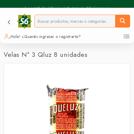
⚡️ Pickup Express - Retirás en 30 min.
📍 La red de delivery más grande del Paraguay.
¡Hola! ¿Querés ingresar o registrarte?
Velas N° 3 Qluz 8 unidades