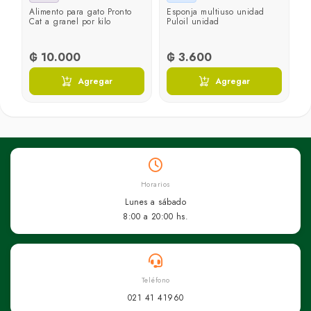
Alimento para gato Pronto
Esponja multiuso unidad
A
Cat a granel por kilo
Puloil unidad
P
₲ 10.000
₲ 3.600
₲
Agregar
Agregar
Horarios
Lunes a sábado
8:00 a 20:00 hs.
Teléfono
021 41 41960