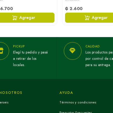
26.700
₲ 2.600
Agregar
Agregar
PICKUP
CALIDAD
Elegí tu pedido y pasá
Los productos pa
a retirar de los
por control de c
locales.
para su entrega.
 NOSOTROS
AYUDA
erseis
Términos y condiciones
Preguntas Frecuentes