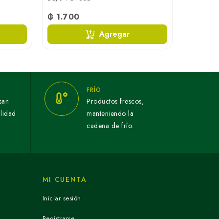
₲ 1.700
₲ 4.65
Agregar
FRÍO
san
Productos frescos,
alidad
manteniendo la
cadena de frío.
MI CUENTA
Iniciar sesión
Registrarse