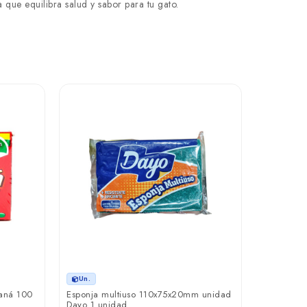
 que equilibra salud y sabor para tu gato.
Un.
Un.
raná 100
Esponja multiuso 110x75x20mm unidad
Bolsita pa
Dayo 1 unidad
unidades