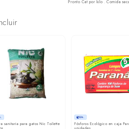
Pronto Cat por kilo . Comida seca
ncluir
n.
Un.
ra sanitaria para gatos Nic Toilette
Fósforos Ecológico en caja Pa
os
unidades