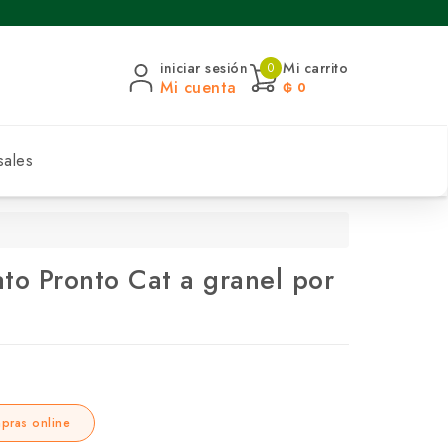
iniciar sesión
Mi carrito
0
Mi cuenta
₲ 0
sales
to Pronto Cat a granel por
pras online