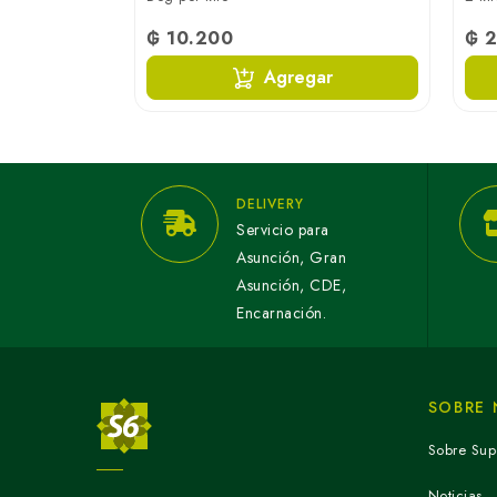
₲ 10.200
₲ 
ar
Agregar
DELIVERY
Servicio para
Asunción, Gran
Asunción, CDE,
Encarnación.
SOBRE
Sobre Sup
Noticias