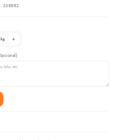
338882
:
kg
Opcional)