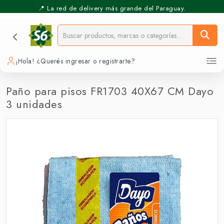
📍 La red de delivery más grande del Paraguay.
⚡️ Pickup Express - Retirás en 30 min.
¡Hola! ¿Querés ingresar o registrarte?
Paño para pisos FR1703 40X67 CM Dayo
3 unidades