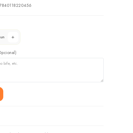
7840118220456
un
Opcional)