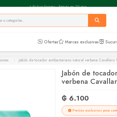
⚡️ Pickup Express - Retirás en 30 min.
Ofertas
Marcas exclusivas
Sucur
bones
Jabón de tocador antibacteriano natural verbena Cavallar
Jabón de tocador
verbena Cavalla
₲ 6.100
Precios exclusivos para com