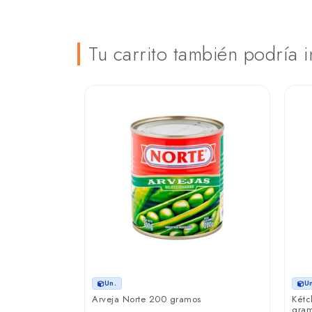
Tu carrito también podría i
Un.
U
00 Hildebrand
Arveja Norte 200 gramos
Kétc
gra