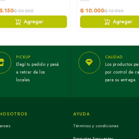
5.150
₲ 10.000
₲ 20.200
₲ 12.000
Agregar
Agregar
PICKUP
CALIDAD
Elegí tu pedido y pasá
Los productos pa
a retirar de los
por control de c
locales.
para su entrega.
 NOSOTROS
AYUDA
erseis
Términos y condiciones
Preguntas Frecuentes