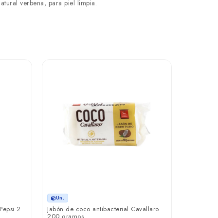
tural verbena, para piel limpia.
Un.
Limpiador 
500 ml
₲ 39.9
Un.
Pepsi 2
Jabón de coco antibacterial Cavallaro
200 gramos