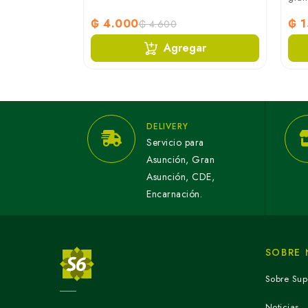
₲ 4.000
₲ 1
₲ 4.600
ar
Agregar
DELIVERY
Servicio para
Asunción, Gran
Asunción, CDE,
Encarnación.
SOBRE
Sobre Sup
Noticias