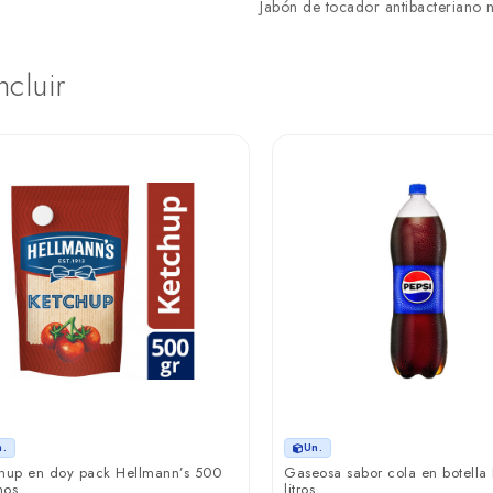
Jabón de tocador antibacteriano na
ncluir
n.
Un.
hup en doy pack Hellmann’s 500
Gaseosa sabor cola en botella 
mos
litros