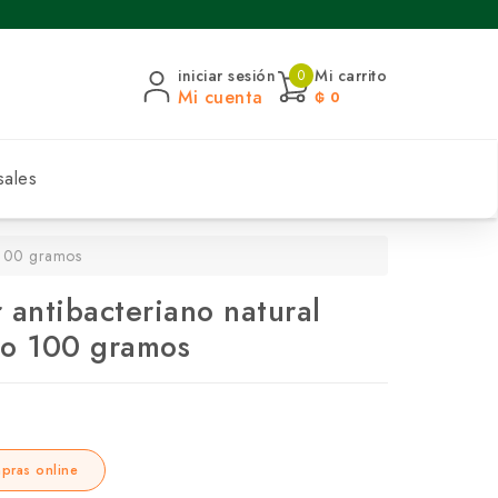
iniciar sesión
Mi carrito
0
Mi cuenta
₲ 0
sales
o 100 gramos
 antibacteriano natural
ro 100 gramos
pras online