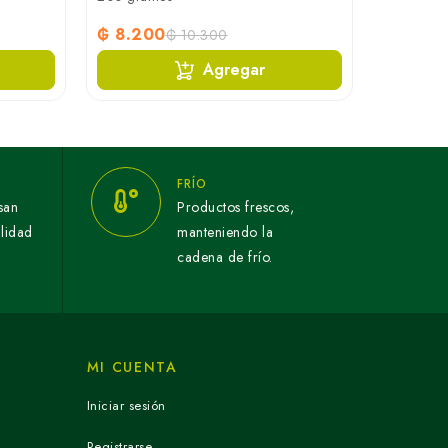
₲ 8.200
₲ 10.300
Agregar
FRÍO
san
Productos frescos,
alidad
manteniendo la
cadena de frío.
MI CUENTA
Iniciar sesión
Registrarse