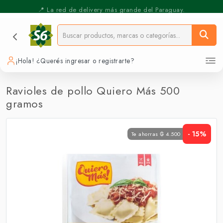
⚡️ Pickup Express - Retirás en 30 min.
📍 La red de delivery más grande del Paraguay.
¡Hola! ¿Querés ingresar o registrarte?
Ravioles de pollo Quiero Más 500
gramos
- 15%
Te ahorras ₲ 4.500