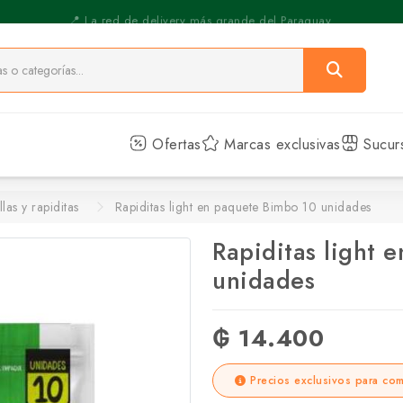
⚡️ Pickup Express - Retirás en 30 min.
Ofertas
Marcas exclusivas
Sucur
llas y rapiditas
Rapiditas light en paquete Bimbo 10 unidades
Rapiditas light 
unidades
₲ 14.400
Precios exclusivos para com