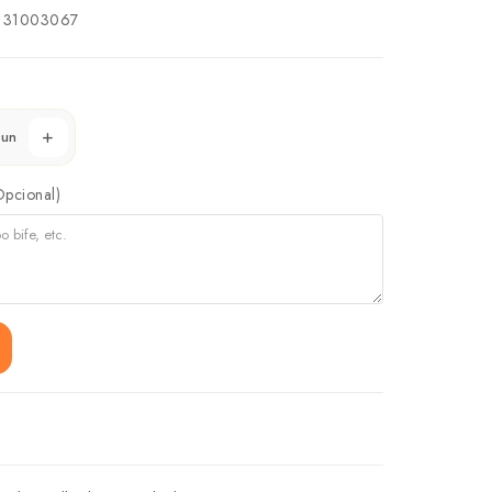
131003067
un
Opcional)