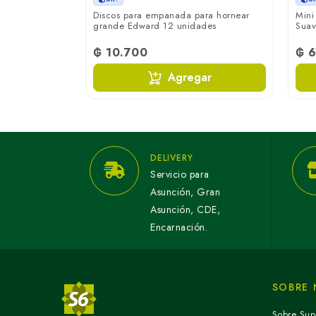
oliva y orégano
Discos para empanada para hornear
Mini
grande Edward 12 unidades
Suav
₲ 10.700
₲ 
ar
Agregar
DELIVERY
Servicio para
Asunción, Gran
Asunción, CDE,
Encarnación.
SOBRE
Sobre Sup