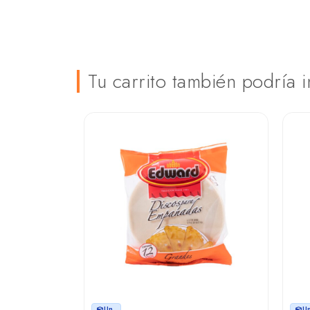
Tu carrito también podría i
Un.
U