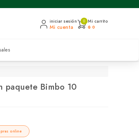
iniciar sesión
Mi carrito
0
Mi cuenta
₲ 0
sales
en paquete Bimbo 10
pras online