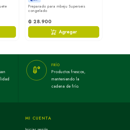
uete
Preparado para mbeju Superseis
Tostaditas
congelado
Maretti 7
₲ 28.900
₲ 8.90
Agregar
FRÍO
san
Productos frescos,
alidad
manteniendo la
cadena de frío.
MI CUENTA
Iniciar sesión