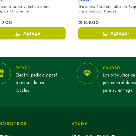
 budín sabor vainilla relleno
Grissines Tradicionales en Paq
ipan 40 gramos
Superseis por Unidad
6.700
₲ 8.800
Agregar
Agregar
PICKUP
CALIDAD
Elegí tu pedido y pasá
Los productos pa
a retirar de los
por control de c
locales.
para su entrega.
 NOSOTROS
AYUDA
erseis
Términos y condiciones