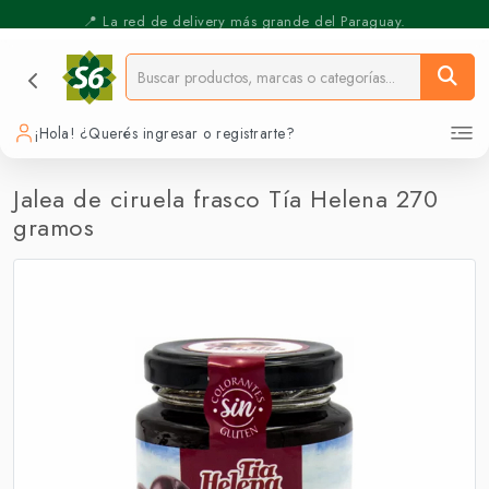
📍 La red de delivery más grande del Paraguay.
⚡️ Pickup Express - Retirás en 30 min.
¡Hola! ¿Querés ingresar o registrarte?
Jalea de ciruela frasco Tía Helena 270
gramos