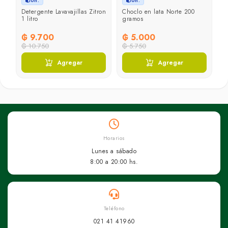
Un.
Un.
Detergente Lavavajillas Zitron
Choclo en lata Norte 200
S
1 litro
gramos
T
₲ 9.700
₲ 5.000
₲
₲ 10.750
₲ 5.750
₲
Agregar
Agregar
Horarios
Lunes a sábado
8:00 a 20:00 hs.
Teléfono
021 41 41960