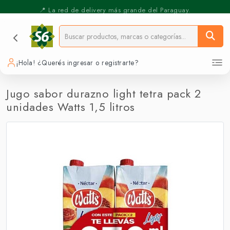
⚡️ Pickup Express - Retirás en 30 min.
📍 La red de delivery más grande del Paraguay.
¡Hola! ¿Querés ingresar o registrarte?
Jugo sabor durazno light tetra pack 2
unidades Watts 1,5 litros