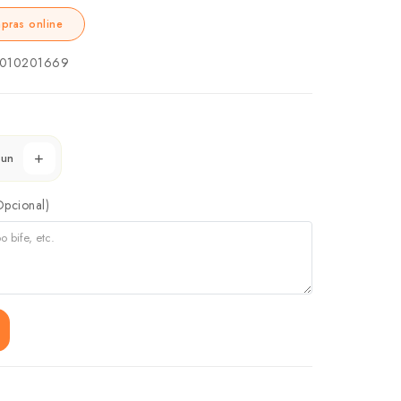
pras online
010201669
un
Opcional)