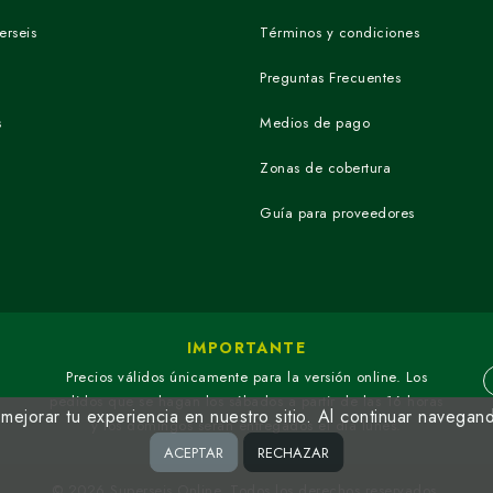
erseis
Términos y condiciones
Preguntas Frecuentes
s
Medios de pago
Zonas de cobertura
Guía para proveedores
IMPORTANTE
Precios válidos únicamente para la versión online. Los
pedidos que se hagan los sábados a partir de las 16 horas
ejorar tu experiencia en nuestro sitio. Al continuar navegan
y los domingos serán entregados el día lunes.
ACEPTAR
RECHAZAR
© 2026 Superseis Online. Todos los derechos reservados.