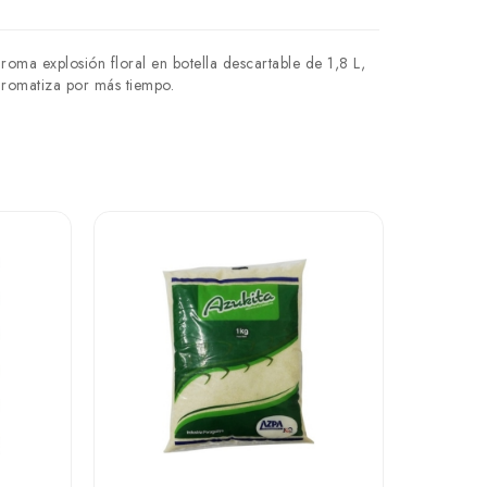
oma explosión floral en botella descartable de 1,8 L,
aromatiza por más tiempo.
Un.
Aceite de 
₲ 40.2