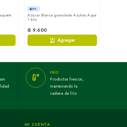
Un.
aquete
Azúcar Blanca granulada Azukita Azpa
1 kilo
₲ 9.600
Agregar
FRÍO
san
Productos frescos,
alidad
manteniendo la
cadena de frío.
MI CUENTA