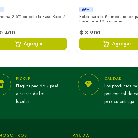
n.
Un.
ndina 2,5% en botella Base Base 2
Bolsa para baño mediano en p
Base Base 10 unidades
10.400
₲ 3.900
Agregar
Agregar
PICKUP
CALIDAD
Elegí tu pedido y pasá
Los productos pa
a retirar de los
por control de c
locales.
para su entrega.
 NOSOTROS
AYUDA