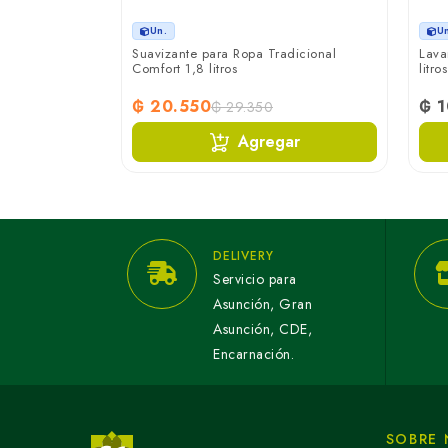
Un.
U
ron 1 litro
Suavizante para Ropa Tradicional
Lava
Comfort 1,8 litros
litros
₲ 20.550
₲ 
₲ 29.350
ar
Agregar
DELIVERY
Servicio para
Asunción, Gran
Asunción, CDE,
Encarnación.
SOBRE