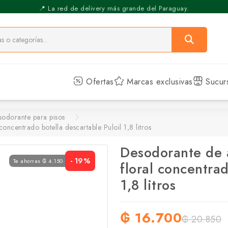
⚡️ Pickup Express - Retirás en 30 min.
Ofertas
Marcas exclusivas
Sucur
odorante para pisos
ncentrado botella descartable Puloil 1,8 litros
Desodorante de 
- 19%
Te ahorras ₲ 4.150
floral concentrad
1,8 litros
₲ 16.700
₲ 20.850