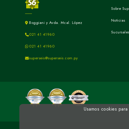
Sobre Sup
Noticias
Boggiani y Avda. Mcal. López
Sucursale
021 41 41960
021 41 41960
superseis@superseis.com.py
Usamos cookies para m