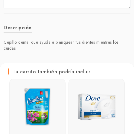
Descripción
Cepillo dental que ayuda a blanquear tus dientes mientras los
cuidas.
Tu carrito también podría incluir
B
r
p
u
₲