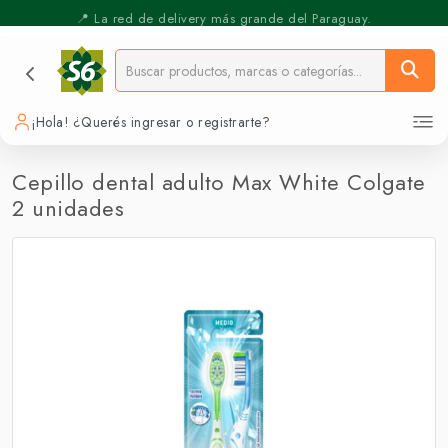
⚡️ Pickup Express - Retirás en 30 min.
📍 La red de delivery más grande del Paraguay.
¡Hola! ¿Querés ingresar o registrarte?
Cepillo dental adulto Max White Colgate
2 unidades