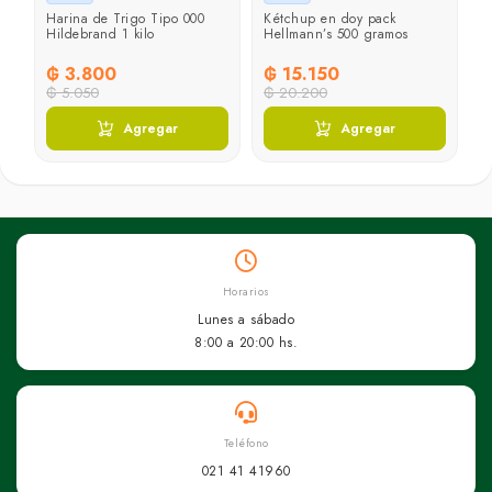
Harina de Trigo Tipo 000
Kétchup en doy pack
J
Hildebrand 1 kilo
Hellmann’s 500 gramos
L
g
₲ 3.800
₲ 15.150
₲
₲ 5.050
₲ 20.200
Agregar
Agregar
Horarios
Lunes a sábado
8:00 a 20:00 hs.
Teléfono
021 41 41960