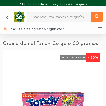
📍 La red de delivery más grande del Paraguay.
⚡️ Pickup Express - Retirás en 30 min.
¡Hola! ¿Querés ingresar o registrarte?
Crema dental Tandy Colgate 50 gramos
- 30%
Te ahorras ₲ 4.650